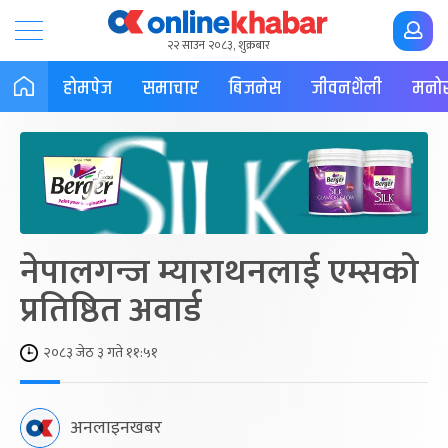
२२ साउन २०८३, शुक्रबार
होमपेज
समाचार
बिजनेस
जीवनशैली
मनोर
नेपालगन्ज म्याराथनलाई एम्सको
प्रतिष्ठित अवार्ड
२०८३ जेठ ३ गते ११:५१
अनलाइनखबर