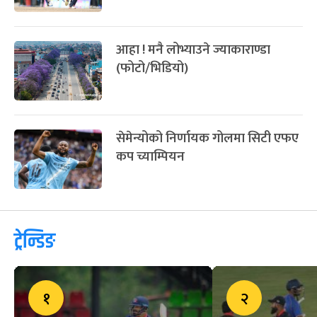
आहा ! मनै लोभ्याउने ज्याकाराण्डा
(फोटो/भिडियो)
सेमेन्योको निर्णायक गोलमा सिटी एफए
कप च्याम्पियन
ट्रेन्डिङ
१
२