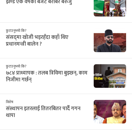
झण्डै एक वर्षको बजेट बराबर बेरुजु
छुटाउनुभयो कि?
संसद्‌मा खोजी भइरहँदा कहाँ थिए
प्रधानमन्त्री बालेन ?
छुटाउनुभयो कि?
७८४ प्राध्यापक : तलब त्रिविमा बुझ्छन्, काम
निजीमा गर्छन्
विशेष
संस्थापन इतरलाई तितरबितर पार्दै गगन
थापा