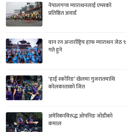
८
नेपालगन्ज म्याराथनलाई एम्सको
-
चैत्र ८, २०८३
Mar 22, 2027
सोम
प्रतिष्ठित अवार्ड
वान रन अन्तर्राष्ट्रिय हाफ म्याराथन जेठ ९
गते हुने
‘हाई स्कोरिङ’ खेलमा गुजरातमाथि
कोलकाताको जित
अमेरिकाविरुद्ध ओपनिङ जोडीको
कमाल