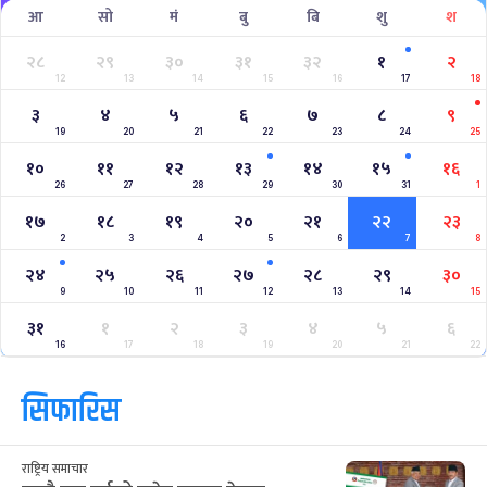
आ
सो
मं
बु
बि
शु
श
२८
२९
३०
३१
३२
१
२
12
13
14
15
16
17
18
३
४
५
६
७
८
९
19
20
21
22
23
24
25
१०
११
१२
१३
१४
१५
१६
26
27
28
29
30
31
1
१७
१८
१९
२०
२१
२२
२३
2
3
4
5
6
7
8
२४
२५
२६
२७
२८
२९
३०
9
10
11
12
13
14
15
३१
१
२
३
४
५
६
16
17
18
19
20
21
22
सिफारिस
राष्ट्रिय समाचार