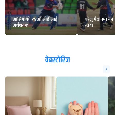
आसिफको १४औं ओडीआई
घरेलु मैदानमा नेप
अर्धशतक
स्तब्ध
वेबस्टोरिज