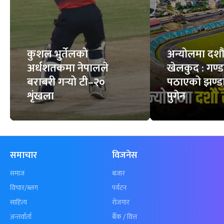
कुशल भुर्तेलको
अन्योलमा दशौँ र
अर्धशतकमा नेपालले
खेलकुद : गण्
बराबरी गर्‍यो टी–२०
पठाएको झण्डा
शृंखला
पुगेन
समाचार
विजनेस
समाज
बजार
विचार/ब्लग
पर्यटन
साहित्य
रोजगार
अन्तर्वार्ता
बैँक / वित्त