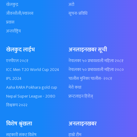
खेलकुद़़
अटो
जीवनशैली/स्वास्थ्य
सूचना-प्रविधि
प्रवास
अन्तर्राष्ट्रिय
खेलकुद लाईभ
अनलाइनखबर सूची
एनपीएल २०८१
नेपालका ५० प्रभावशाली महिला २०८१
ICC Men T20 World Cup 2024
नेपालका ५० प्रभावशाली महिला २०८०
IPL 2024
चालीस मुनिका चालीस- २०८१
Aaha RARA Pokhara gold cup
मेरो कथा
Nepal Super League - 2080
फ्रन्टलाइन हिरोज्
विश्वकप २०२२
विशेष श्रृंखला
अनलाइनखबर
सहकारी संकट विशेष
हाम्रो टीम