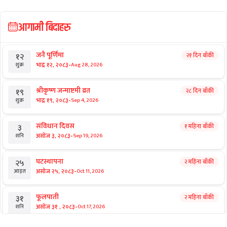
आगामी बिदाहरु
जनै पूर्णिमा
२१ दिन बाँकी
१२
-
भाद्र १२, २०८३
Aug 28, 2026
शुक्र
श्रीकृष्ण जन्माष्टमी व्रत
२८ दिन बाँकी
१९
-
भाद्र १९, २०८३
Sep 4, 2026
शुक्र
संविधान दिवस
१ महिना बाँकी
३
-
असोज ३, २०८३
Sep 19, 2026
शनि
घटस्थापना
२ महिना बाँकी
२५
-
असोज २५, २०८३
Oct 11, 2026
आइत
फूलपाती
२ महिना बाँकी
३१
-
असोज ३१ , २०८३
Oct 17, 2026
शनि