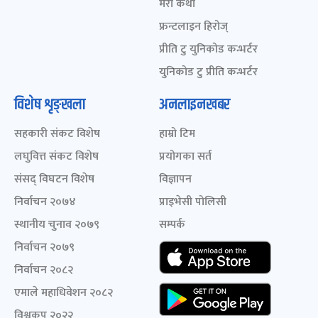
मेरो कथा
फ्रन्टलाइन हिरोज्
प्रीति टु युनिकोड कन्भर्टर
युनिकोड टु प्रीति कन्भर्टर
विशेष शृङ्खला
अनलाइनखबर
सहकारी संकट विशेष
हाम्रो टिम
लघुवित्त संकट विशेष
प्रयोगका सर्त
संसद् विघटन विशेष
विज्ञापन
निर्वाचन २०७४
प्राइभेसी पोलिसी
स्थानीय चुनाव २०७९
सम्पर्क
निर्वाचन २०७९
निर्वाचन २०८२
एमाले महाधिवेशन २०८२
विश्वकप २०२२