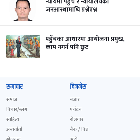
न्यायमा पहुँच र न्यायालयको
जनआस्थामाथि प्रश्नैप्रश्न
पहुँचका आधारमा आयोजना प्रमुख,
काम नगर्न पनि छुट
समाचार
बिजनेस
समाज
बजार
विचार/ब्लग
पर्यटन
साहित्य
रोजगार
अन्तर्वार्ता
बैंक / वित्त
खेलकुद़़
अटो