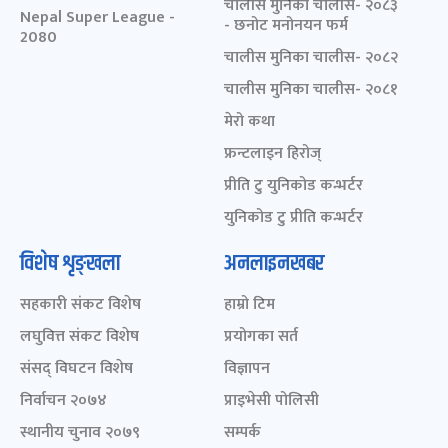
चालीस मुनिका चालीस- २०८३
Nepal Super League -
- छनोट मनोनयन फर्म
2080
चालीस मुनिका चालीस- २०८२
चालीस मुनिका चालीस- २०८१
मेरो कथा
फ्रन्टलाइन हिरोज्
प्रीति टु युनिकोड कन्भर्टर
युनिकोड टु प्रीति कन्भर्टर
विशेष शृङ्खला
अनलाइनखबर
सहकारी संकट विशेष
हाम्रो टिम
लघुवित्त संकट विशेष
प्रयोगका सर्त
संसद् विघटन विशेष
विज्ञापन
निर्वाचन २०७४
प्राइभेसी पोलिसी
स्थानीय चुनाव २०७९
सम्पर्क