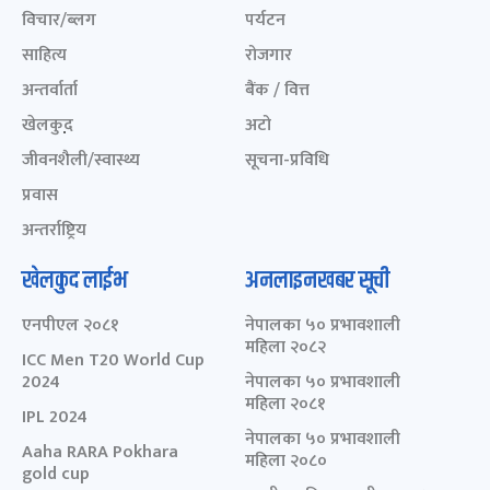
विचार/ब्लग
पर्यटन
साहित्य
रोजगार
अन्तर्वार्ता
बैंक / वित्त
खेलकुद़़
अटो
जीवनशैली/स्वास्थ्य
सूचना-प्रविधि
प्रवास
अन्तर्राष्ट्रिय
खेलकुद लाईभ
अनलाइनखबर सूची
एनपीएल २०८१
नेपालका ५० प्रभावशाली
महिला २०८२
ICC Men T20 World Cup
2024
नेपालका ५० प्रभावशाली
महिला २०८१
IPL 2024
नेपालका ५० प्रभावशाली
Aaha RARA Pokhara
महिला २०८०
gold cup