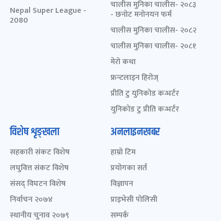
चालीस मुनिका चालीस- २०८३
Nepal Super League -
- छनोट मनोनयन फर्म
2080
चालीस मुनिका चालीस- २०८२
चालीस मुनिका चालीस- २०८१
मेरो कथा
फ्रन्टलाइन हिरोज्
प्रीति टु युनिकोड कन्भर्टर
युनिकोड टु प्रीति कन्भर्टर
विशेष शृङ्खला
अनलाइनखबर
सहकारी संकट विशेष
हाम्रो टिम
लघुवित्त संकट विशेष
प्रयोगका सर्त
संसद् विघटन विशेष
विज्ञापन
निर्वाचन २०७४
प्राइभेसी पोलिसी
स्थानीय चुनाव २०७९
सम्पर्क