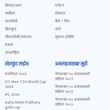
विचार/ब्लग
पर्यटन
साहित्य
रोजगार
अन्तर्वार्ता
बैंक / वित्त
खेलकुद़़
अटो
जीवनशैली/स्वास्थ्य
सूचना-प्रविधि
प्रवास
अन्तर्राष्ट्रिय
खेलकुद लाईभ
अनलाइनखबर सूची
एनपीएल २०८१
नेपालका ५० प्रभावशाली
महिला २०८२
ICC Men T20 World Cup
2024
नेपालका ५० प्रभावशाली
महिला २०८१
IPL 2024
नेपालका ५० प्रभावशाली
Aaha RARA Pokhara
महिला २०८०
gold cup