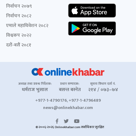
निर्वाचन २०७९
निर्वाचन २०८२
एमाले महाधिवेशन २०८२
विश्वकप २०२२
दशैं-बसैं २०८१
अध्यक्ष तथा प्रबन्ध निर्देशक:
प्रधान सम्पादक:
सूचना विभाग दर्ता नं.
धर्मराज भुसाल
बसन्त बस्नेत
२१४ / ०७३–७४
+977-1-4790176, +977-1-4796489
news@onlinekhabar.com
© २००६-२०२६ Onlinekhabar.com सर्वाधिकार सुरक्षित