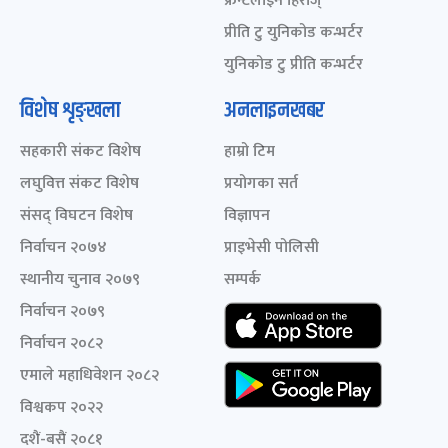
फ्रन्टलाइन हिरोज्
प्रीति टु युनिकोड कन्भर्टर
युनिकोड टु प्रीति कन्भर्टर
विशेष शृङ्खला
अनलाइनखबर
सहकारी संकट विशेष
हाम्रो टिम
लघुवित्त संकट विशेष
प्रयोगका सर्त
संसद् विघटन विशेष
विज्ञापन
निर्वाचन २०७४
प्राइभेसी पोलिसी
स्थानीय चुनाव २०७९
सम्पर्क
निर्वाचन २०७९
निर्वाचन २०८२
एमाले महाधिवेशन २०८२
विश्वकप २०२२
दशैं-बसैं २०८१