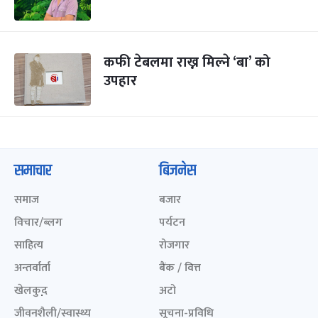
कफी टेबलमा राख्न मिल्ने ‘बा’ को
उपहार
समाचार
बिजनेस
समाज
बजार
विचार/ब्लग
पर्यटन
साहित्य
रोजगार
अन्तर्वार्ता
बैंक / वित्त
खेलकुद़़
अटो
जीवनशैली/स्वास्थ्य
सूचना-प्रविधि