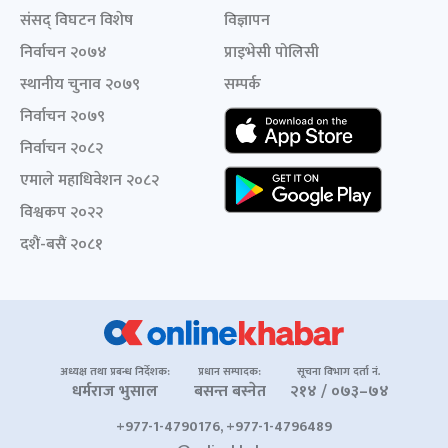
संसद् विघटन विशेष
विज्ञापन
निर्वाचन २०७४
प्राइभेसी पोलिसी
स्थानीय चुनाव २०७९
सम्पर्क
निर्वाचन २०७९
निर्वाचन २०८२
एमाले महाधिवेशन २०८२
विश्वकप २०२२
दशैं-बसैं २०८१
अध्यक्ष तथा प्रबन्ध निर्देशक:
प्रधान सम्पादक:
सूचना विभाग दर्ता नं.
धर्मराज भुसाल
बसन्त बस्नेत
२१४ / ०७३–७४
+977-1-4790176, +977-1-4796489