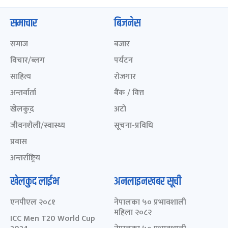
समाचार
बिजनेस
समाज
बजार
विचार/ब्लग
पर्यटन
साहित्य
रोजगार
अन्तर्वार्ता
बैंक / वित्त
खेलकुद़़
अटो
जीवनशैली/स्वास्थ्य
सूचना-प्रविधि
प्रवास
अन्तर्राष्ट्रिय
खेलकुद लाईभ
अनलाइनखबर सूची
एनपीएल २०८१
नेपालका ५० प्रभावशाली
महिला २०८२
ICC Men T20 World Cup