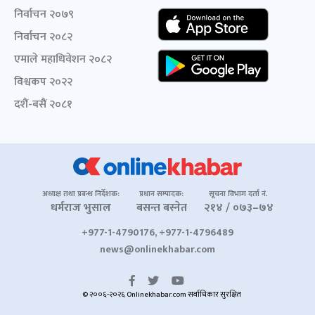
निर्वाचन २०७९
निर्वाचन २०८२
एमाले महाधिवेशन २०८२
विश्वकप २०२२
दशैं-बसैं २०८१
अध्यक्ष तथा प्रबन्ध निर्देशक:
प्रधान सम्पादक:
सूचना विभाग दर्ता नं.
धर्मराज भुसाल
बसन्त बस्नेत
२१४ / ०७३–७४
+977-1-4790176, +977-1-4796489
news@onlinekhabar.com
© २००६-२०२६ Onlinekhabar.com सर्वाधिकार सुरक्षित