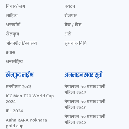
विचार/ब्लग
पर्यटन
साहित्य
रोजगार
अन्तर्वार्ता
बैंक / वित्त
खेलकुद़़
अटो
जीवनशैली/स्वास्थ्य
सूचना-प्रविधि
प्रवास
अन्तर्राष्ट्रिय
खेलकुद लाईभ
अनलाइनखबर सूची
एनपीएल २०८१
नेपालका ५० प्रभावशाली
महिला २०८२
ICC Men T20 World Cup
2024
नेपालका ५० प्रभावशाली
महिला २०८१
IPL 2024
नेपालका ५० प्रभावशाली
Aaha RARA Pokhara
महिला २०८०
gold cup