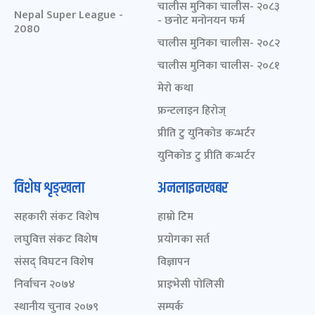
चालीस मुनिका चालीस- २०८३
Nepal Super League -
- छनोट मनोनयन फर्म
2080
चालीस मुनिका चालीस- २०८२
चालीस मुनिका चालीस- २०८१
मेरो कथा
फ्रन्टलाइन हिरोज्
प्रीति टु युनिकोड कन्भर्टर
युनिकोड टु प्रीति कन्भर्टर
विशेष शृङ्खला
अनलाइनखबर
सहकारी संकट विशेष
हाम्रो टिम
लघुवित्त संकट विशेष
प्रयोगका सर्त
संसद् विघटन विशेष
विज्ञापन
निर्वाचन २०७४
प्राइभेसी पोलिसी
स्थानीय चुनाव २०७९
सम्पर्क