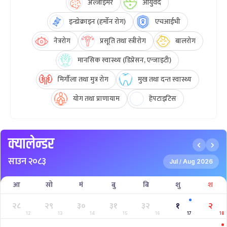
अल्जाइमर
आयुर्वेद
इन्डोक्राइन (हर्मोन रोग)
एचआईभी
नेत्ररोग
प्रसूति तथा स्त्रीरोग
बालरोग
मानसिक स्वास्थ्य (डिप्रेसन, एन्जाइटी)
मिर्गौला तथा मुत्र रोग
मुख तथा दन्त स्वास्थ्य
योग तथा प्राणायाम
हेपटाइटिस
क्यालेन्डर
साउन २०८३
Jul
Aug 2026
/
आ
सो
मं
बु
बि
शु
श
२८
२९
३०
३१
३२
१
२
12
13
14
15
16
17
18