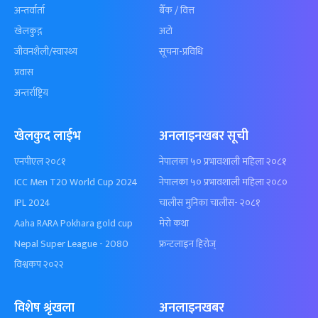
अन्तर्वार्ता
बैँक / वित्त
खेलकुद़़
अटो
जीवनशैली/स्वास्थ्य
सूचना-प्रविधि
प्रवास
अन्तर्राष्ट्रिय
खेलकुद लाईभ
अनलाइनखबर सूची
एनपीएल २०८१
नेपालका ५० प्रभावशाली महिला २०८१
ICC Men T20 World Cup 2024
नेपालका ५० प्रभावशाली महिला २०८०
IPL 2024
चालीस मुनिका चालीस- २०८१
Aaha RARA Pokhara gold cup
मेरो कथा
Nepal Super League - 2080
फ्रन्टलाइन हिरोज्
विश्वकप २०२२
विशेष श्रृंखला
अनलाइनखबर