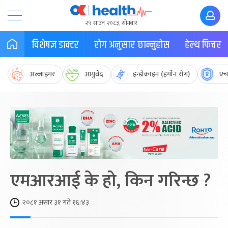
२५ साउन २०८३, सोमबार
विशेषज्ञ डाक्टर
रोग अनुसार छान्नुहोस
हेल्थ फिचर
अल्जाइमर
आयुर्वेद
इन्डोक्राइन (हर्मोन रोग)
एच
एमआरआई के हो, किन गरिन्छ ?
२०८१ असार ३१ गते १६:४३