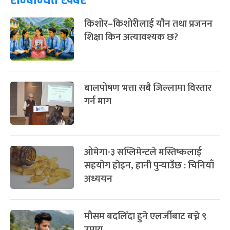
किशोर–किशोरीलाई यौन तथा प्रजनन
शिक्षा किन अत्यावश्यक छ?
बालपोषण भत्ता सबै जिल्लामा विस्तार
गर्न माग
ओमेगा-३ सप्लिमेन्टले मस्तिष्कलाई
सहयोग होइन, हानी पुर्‍याउँछ : चिनियाँ
अध्ययन
मौसम बदलिँदा हुने एलर्जीबाट बच्ने ९
उपाय