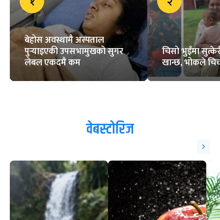
१
२
बेहोस अवस्थामै अस्पताल
पुर्‍याइएकी उपसभामुखको सुगर
चिसो भुइँमा सुत्
लेबल एकदमै कम
खान्छ, भोकले चिच्
वेबस्टोरिज