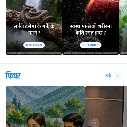
सर्पले डसेमा के गर्ने, के
स्वस्थ मान्छेको शरीरमा
नगर्ने ?
कति रगत हुन्छ ?
6
STORIES
7
STORIES
फिचर
सबै