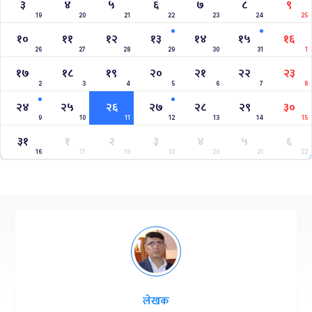
३
४
५
६
७
८
९
19
20
21
22
23
24
25
१०
११
१२
१३
१४
१५
१६
26
27
28
29
30
31
1
१७
१८
१९
२०
२१
२२
२३
2
3
4
5
6
7
8
२४
२५
२६
२७
२८
२९
३०
9
10
11
12
13
14
15
३१
१
२
३
४
५
६
16
17
18
19
20
21
22
लेखक