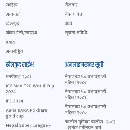
साहित्य
रोजगार
अन्तर्वार्ता
बैंक / वित्त
खेलकुद़़
अटो
जीवनशैली/स्वास्थ्य
सूचना-प्रविधि
प्रवास
अन्तर्राष्ट्रिय
खेलकुद लाईभ
अनलाइनखबर सूची
एनपीएल २०८१
नेपालका ५० प्रभावशाली
महिला २०८२
ICC Men T20 World Cup
2024
नेपालका ५० प्रभावशाली
महिला २०८१
IPL 2024
नेपालका ५० प्रभावशाली
Aaha RARA Pokhara
महिला २०८०
gold cup
चालीस मुनिका चालीस- २०८३
Nepal Super League -
- छनोट मनोनयन फर्म