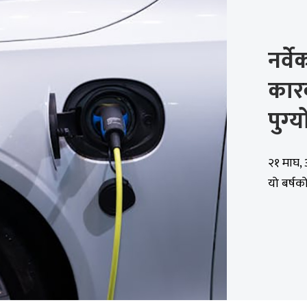
नर्व
कारक
पुग्‍य
२१ माघ, ओ
यो बर्षक