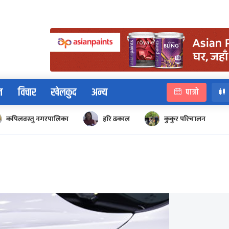
न
विचार
खेलकुद
अन्य
पात्रो
कपिलवस्तु नगरपालिका
हरि ढकाल
कुकुर परिचालन