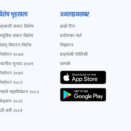
विशेष शृङ्खला
अनलाइनखबर
सहकारी संकट विशेष
हाम्रो टिम
लघुवित्त संकट विशेष
प्रयोगका सर्त
संसद् विघटन विशेष
विज्ञापन
निर्वाचन २०७४
प्राइभेसी पोलिसी
स्थानीय चुनाव २०७९
सम्पर्क
निर्वाचन २०७९
निर्वाचन २०८२
एमाले महाधिवेशन २०८२
विश्वकप २०२२
शैं-बसैं २०८१