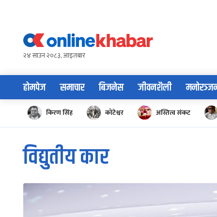
Skip
to
content
२४ साउन २०८३, आइतबार
होमपेज
समाचार
बिजनेस
जीवनशैली
मनोरञ्ज
किरण सिंह
कोटेश्वर
अस्तित्व संकट
विद्युतीय कार