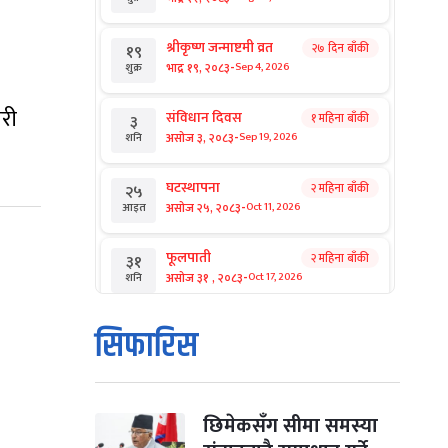
श्रीकृष्ण जन्माष्टमी व्रत
२७ दिन बाँकी
१९
-
भाद्र १९, २०८३
Sep 4, 2026
शुक्र
ारी
संविधान दिवस
१ महिना बाँकी
३
-
असोज ३, २०८३
Sep 19, 2026
शनि
घटस्थापना
२ महिना बाँकी
२५
-
असोज २५, २०८३
Oct 11, 2026
आइत
फूलपाती
२ महिना बाँकी
३१
-
असोज ३१ , २०८३
Oct 17, 2026
शनि
कार्तिक सङ्क्रान्ति
२ महिना बाँकी
१
सिफारिस
-
कार्तिक १, २०८३
Oct 18, 2026
आइत
महानवमी
२ महिना बाँकी
३
-
कार्तिक ३, २०८३
Oct 20, 2026
मंगल
छिमेकसँग सीमा समस्या