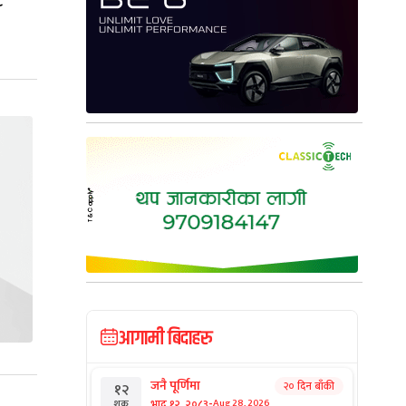
८
आगामी बिदाहरु
जनै पूर्णिमा
२० दिन बाँकी
१२
-
भाद्र १२, २०८३
Aug 28, 2026
शुक्र