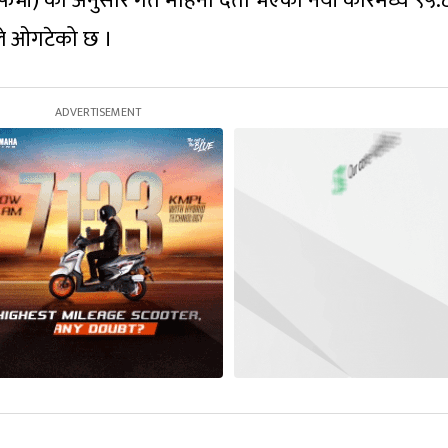
फभी) का अनुसार गत महिना दर्ता भएका नयाँ कारमध्ये ९५.
नले ओगटेको छ ।