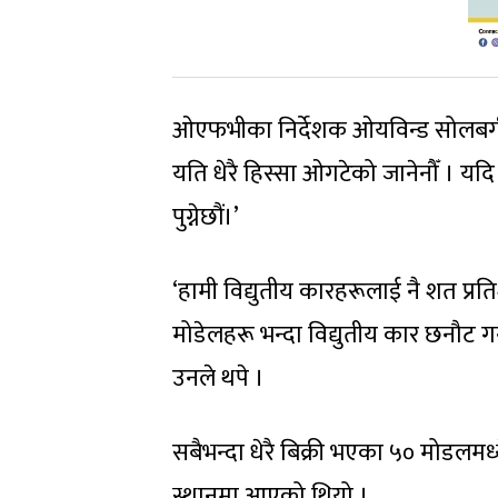
ओएफभीका निर्देशक ओयविन्ड सोलबर्ग थो
यति धेरै हिस्सा ओगटेको जानेनौँ । यदि ब
पुग्नेछौं।’
‘हामी विद्युतीय कारहरूलाई नै शत प्रति
मोडेलहरू भन्दा विद्युतीय कार छनौट ग
उनले थपे ।
सबैभन्दा धेरै बिक्री भएका ५० मोडलमध्य
स्थानमा आएको थियो ।