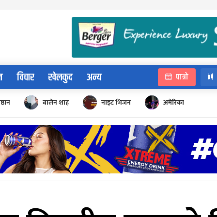
न
विचार
खेलकुद
अन्य
पात्रो
िष्ठान
बालेन शाह
नाइट भिजन
अमेरिका