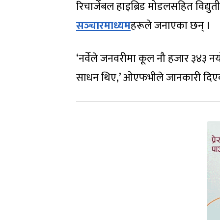
रिचार्जेबल हाइब्रिड मोडलसहित विद्यु
सञ्‍चारमाध्यम
हरूले जनाएका छन् ।
‘नर्वेले जनवरीमा कूल नौ हजार ३४३ नय
साधन थिए,’ ओएफभीले जानकारी दिए