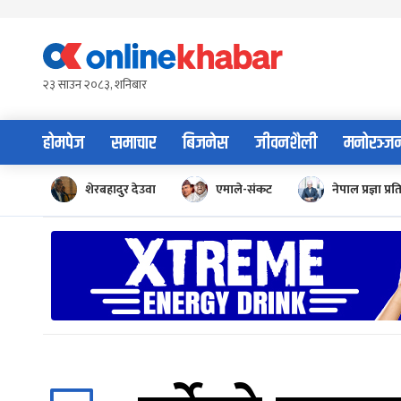
Skip
to
content
२३ साउन २०८३, शनिबार
होमपेज
समाचार
बिजनेस
जीवनशैली
मनोरञ्ज
शेरबहादुर देउवा
एमाले-संकट
नेपाल प्रज्ञा प्रत