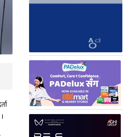
र्ता
 ।