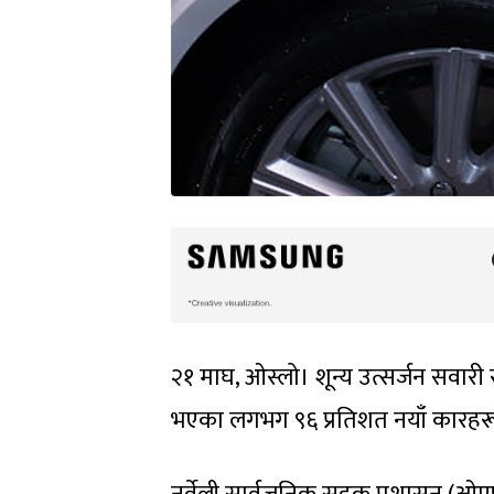
२१ माघ, ओस्लो। शून्य उत्सर्जन सवारी सा
भएका लगभग ९६ प्रतिशत नयाँ कारहरू वि