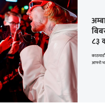
अम्ब
बिबर
८३ क
काठमाडौं
आफ्नो भा