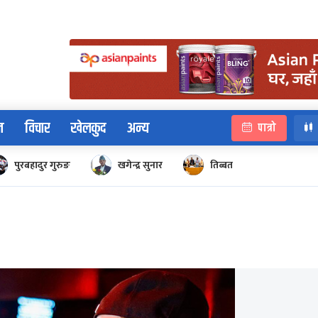
न
विचार
खेलकुद
अन्य
पात्रो
पुरबहादुर गुरुङ
खगेन्द्र सुनार
तिब्बत