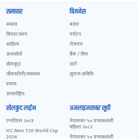
समाचार
बिजनेस
समाज
बजार
विचार/ब्लग
पर्यटन
साहित्य
रोजगार
अन्तर्वार्ता
बैंक / वित्त
खेलकुद़़
अटो
जीवनशैली/स्वास्थ्य
सूचना-प्रविधि
प्रवास
अन्तर्राष्ट्रिय
खेलकुद लाईभ
अनलाइनखबर सूची
एनपीएल २०८१
नेपालका ५० प्रभावशाली
महिला २०८२
ICC Men T20 World Cup
2024
नेपालका ५० प्रभावशाली