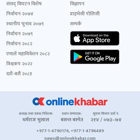
संसद् विघटन विशेष
विज्ञापन
निर्वाचन २०७४
प्राइभेसी पोलिसी
स्थानीय चुनाव २०७९
सम्पर्क
निर्वाचन २०७९
निर्वाचन २०८२
एमाले महाधिवेशन २०८२
विश्वकप २०२२
दशैं-बसैं २०८१
अध्यक्ष तथा प्रबन्ध निर्देशक:
प्रधान सम्पादक:
सूचना विभाग दर्ता नं.
धर्मराज भुसाल
बसन्त बस्नेत
२१४ / ०७३–७४
+977-1-4790176, +977-1-4796489
news@onlinekhabar.com