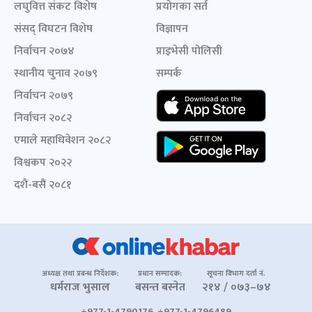
लघुवित्त संकट विशेष
प्रयोगका सर्त
संसद् विघटन विशेष
विज्ञापन
निर्वाचन २०७४
प्राइभेसी पोलिसी
स्थानीय चुनाव २०७९
सम्पर्क
निर्वाचन २०७९
निर्वाचन २०८२
एमाले महाधिवेशन २०८२
विश्वकप २०२२
दशैं-बसैं २०८१
अध्यक्ष तथा प्रबन्ध निर्देशक:
प्रधान सम्पादक:
सूचना विभाग दर्ता नं.
धर्मराज भुसाल
बसन्त बस्नेत
२१४ / ०७३–७४
+977-1-4790176, +977-1-4796489