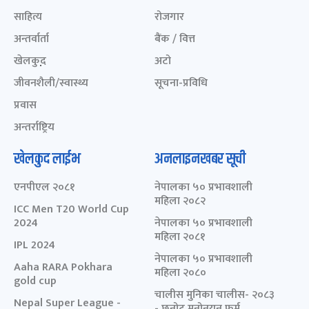
साहित्य
रोजगार
अन्तर्वार्ता
बैंक / वित्त
खेलकुद़़
अटो
जीवनशैली/स्वास्थ्य
सूचना-प्रविधि
प्रवास
अन्तर्राष्ट्रिय
खेलकुद लाईभ
अनलाइनखबर सूची
एनपीएल २०८१
नेपालका ५० प्रभावशाली
महिला २०८२
ICC Men T20 World Cup
2024
नेपालका ५० प्रभावशाली
महिला २०८१
IPL 2024
नेपालका ५० प्रभावशाली
Aaha RARA Pokhara
महिला २०८०
gold cup
चालीस मुनिका चालीस- २०८३
Nepal Super League -
- छनोट मनोनयन फर्म