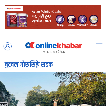
Skip
to
२१ साउन २०८३, बिहीबार
content
बुटवल गोरुसिङ्गे सडक