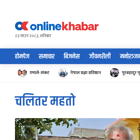
Skip
to
content
२३ साउन २०८३, शनिबार
होमपेज
समाचार
बिजनेस
जीवनशैली
मनोरञ्ज
एमाले-संकट
नेपाल प्रज्ञा प्रतिष्ठान
पुरबहादुर ग
चलितर महतो