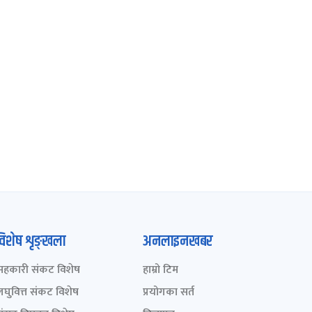
विशेष शृङ्खला
अनलाइनखबर
सहकारी संकट विशेष
हाम्रो टिम
लघुवित्त संकट विशेष
प्रयोगका सर्त