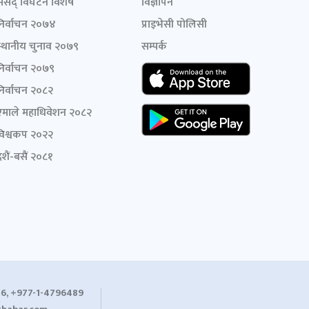
संसद् विघटन विशेष
विज्ञापन
निर्वाचन २०७४
प्राइभेसी पोलिसी
स्थानीय चुनाव २०७९
सम्पर्क
निर्वाचन २०७९
निर्वाचन २०८२
एमाले महाधिवेशन २०८२
विश्वकप २०२२
शैं-बसैं २०८१
6, +977-1-4796489