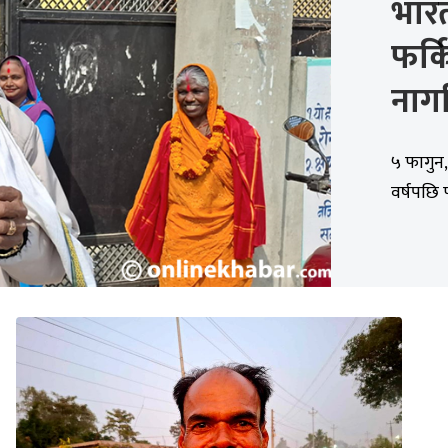
भारत
फर्
नाग
५ फागुन
वर्षपछि