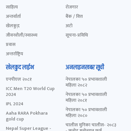
साहित्य
रोजगार
अन्तर्वार्ता
बैंक / वित्त
खेलकुद़़
अटो
जीवनशैली/स्वास्थ्य
सूचना-प्रविधि
प्रवास
अन्तर्राष्ट्रिय
खेलकुद लाईभ
अनलाइनखबर सूची
एनपीएल २०८१
नेपालका ५० प्रभावशाली
महिला २०८२
ICC Men T20 World Cup
2024
नेपालका ५० प्रभावशाली
महिला २०८१
IPL 2024
नेपालका ५० प्रभावशाली
Aaha RARA Pokhara
महिला २०८०
gold cup
चालीस मुनिका चालीस- २०८३
Nepal Super League -
- छनोट मनोनयन फर्म