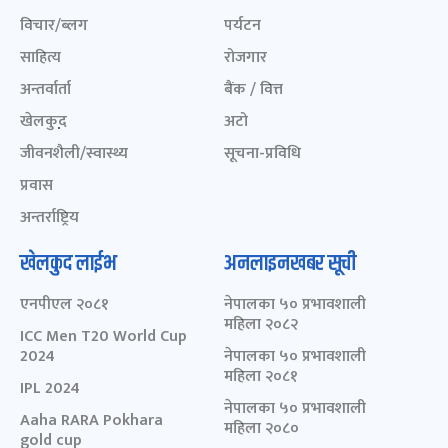
विचार/ब्लग
पर्यटन
साहित्य
रोजगार
अन्तर्वार्ता
बैंक / वित्त
खेलकुद़़
अटो
जीवनशैली/स्वास्थ्य
सूचना-प्रविधि
प्रवास
अन्तर्राष्ट्रिय
खेलकुद लाईभ
अनलाइनखबर सूची
एनपीएल २०८१
नेपालका ५० प्रभावशाली
महिला २०८२
ICC Men T20 World Cup
2024
नेपालका ५० प्रभावशाली
महिला २०८१
IPL 2024
नेपालका ५० प्रभावशाली
Aaha RARA Pokhara
महिला २०८०
gold cup