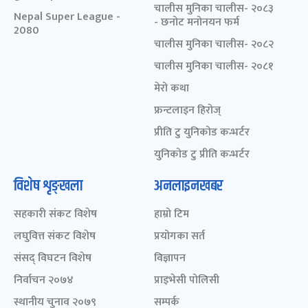
चालीस मुनिका चालीस- २०८३
Nepal Super League -
- छनोट मनोनयन फर्म
2080
चालीस मुनिका चालीस- २०८२
चालीस मुनिका चालीस- २०८१
मेरो कथा
फ्रन्टलाइन हिरोज्
प्रीति टु युनिकोड कन्भर्टर
युनिकोड टु प्रीति कन्भर्टर
विशेष शृङ्खला
अनलाइनखबर
सहकारी संकट विशेष
हाम्रो टिम
लघुवित्त संकट विशेष
प्रयोगका सर्त
संसद् विघटन विशेष
विज्ञापन
निर्वाचन २०७४
प्राइभेसी पोलिसी
स्थानीय चुनाव २०७९
सम्पर्क