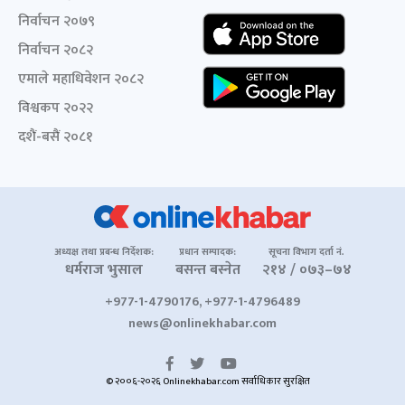
निर्वाचन २०७९
निर्वाचन २०८२
एमाले महाधिवेशन २०८२
विश्वकप २०२२
दशैं-बसैं २०८१
अध्यक्ष तथा प्रबन्ध निर्देशक:
प्रधान सम्पादक:
सूचना विभाग दर्ता नं.
धर्मराज भुसाल
बसन्त बस्नेत
२१४ / ०७३–७४
+977-1-4790176, +977-1-4796489
news@onlinekhabar.com
© २००६-२०२६ Onlinekhabar.com सर्वाधिकार सुरक्षित