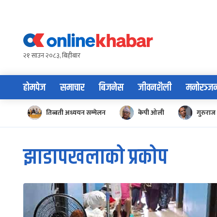
Skip
to
content
२१ साउन २०८३, बिहीबार
होमपेज
समाचार
बिजनेस
जीवनशैली
मनोरञ्ज
तिब्बती अध्ययन सम्मेलन
केपी ओली
गुरुराज 
झाडापखलाको प्रकोप