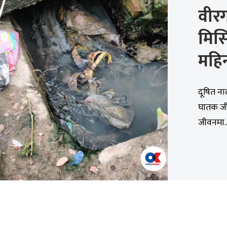
वीर
मिस
महिन
दूषित न
घातक जी
जीवनमा..