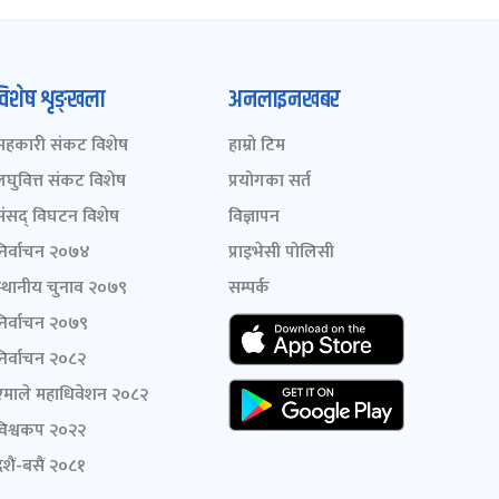
विशेष शृङ्खला
अनलाइनखबर
सहकारी संकट विशेष
हाम्रो टिम
लघुवित्त संकट विशेष
प्रयोगका सर्त
संसद् विघटन विशेष
विज्ञापन
निर्वाचन २०७४
प्राइभेसी पोलिसी
स्थानीय चुनाव २०७९
सम्पर्क
निर्वाचन २०७९
निर्वाचन २०८२
एमाले महाधिवेशन २०८२
विश्वकप २०२२
शैं-बसैं २०८१