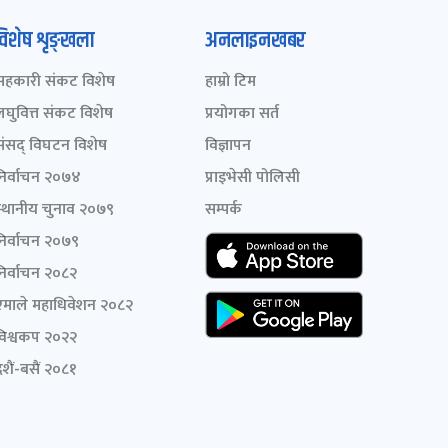
विशेष शृङ्खला
अनलाइनखबर
सहकारी संकट विशेष
हाम्रो टिम
लघुवित्त संकट विशेष
प्रयोगका सर्त
संसद् विघटन विशेष
विज्ञापन
निर्वाचन २०७४
प्राइभेसी पोलिसी
स्थानीय चुनाव २०७९
सम्पर्क
निर्वाचन २०७९
निर्वाचन २०८२
एमाले महाधिवेशन २०८२
विश्वकप २०२२
शैं-बसैं २०८१