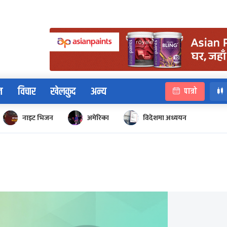
न
विचार
खेलकुद
अन्य
पात्रो
नाइट भिजन
अमेरिका
विदेशमा अध्ययन