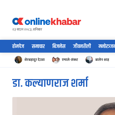
Skip
to
content
२३ साउन २०८३, शनिबार
होमपेज
समाचार
बिजनेस
जीवनशैली
मनोरञ्ज
शेरबहादुर देउवा
एमाले-संकट
बालेन शाह
डा. कल्याणराज शर्मा