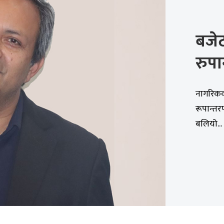
बजेट
रुप
नागरिकक
रूपान्त
बलियो...