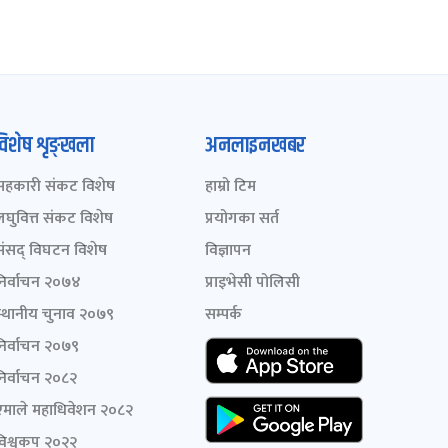
विशेष शृङ्खला
अनलाइनखबर
सहकारी संकट विशेष
हाम्रो टिम
लघुवित्त संकट विशेष
प्रयोगका सर्त
संसद् विघटन विशेष
विज्ञापन
निर्वाचन २०७४
प्राइभेसी पोलिसी
स्थानीय चुनाव २०७९
सम्पर्क
निर्वाचन २०७९
निर्वाचन २०८२
एमाले महाधिवेशन २०८२
विश्वकप २०२२