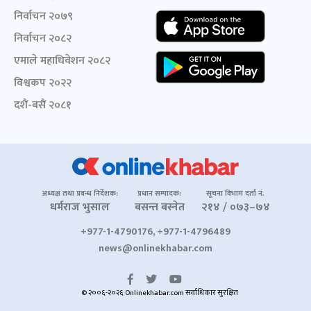
निर्वाचन २०७९
निर्वाचन २०८२
एमाले महाधिवेशन २०८२
विश्वकप २०२२
दशैं-बसैं २०८१
अध्यक्ष तथा प्रबन्ध निर्देशक:
प्रधान सम्पादक:
सूचना विभाग दर्ता नं.
धर्मराज भुसाल
बसन्त बस्नेत
२१४ / ०७३–७४
+977-1-4790176, +977-1-4796489
news@onlinekhabar.com
© २००६-२०२६ Onlinekhabar.com सर्वाधिकार सुरक्षित