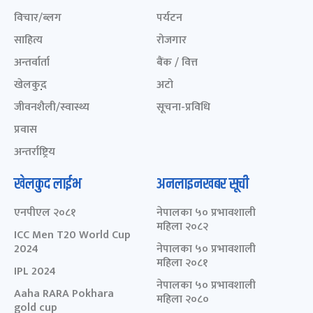
विचार/ब्लग
पर्यटन
साहित्य
रोजगार
अन्तर्वार्ता
बैंक / वित्त
खेलकुद़़
अटो
जीवनशैली/स्वास्थ्य
सूचना-प्रविधि
प्रवास
अन्तर्राष्ट्रिय
खेलकुद लाईभ
अनलाइनखबर सूची
एनपीएल २०८१
नेपालका ५० प्रभावशाली
महिला २०८२
ICC Men T20 World Cup
2024
नेपालका ५० प्रभावशाली
महिला २०८१
IPL 2024
नेपालका ५० प्रभावशाली
Aaha RARA Pokhara
महिला २०८०
gold cup