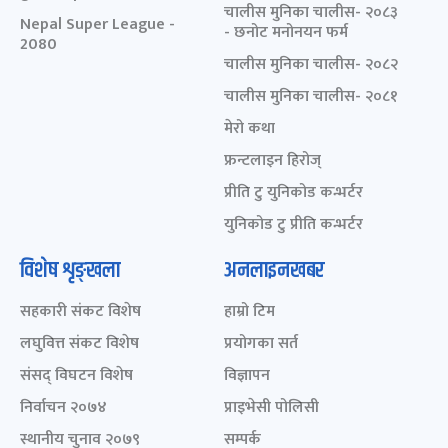
चालीस मुनिका चालीस- २०८३
Nepal Super League -
- छनोट मनोनयन फर्म
2080
चालीस मुनिका चालीस- २०८२
चालीस मुनिका चालीस- २०८१
मेरो कथा
फ्रन्टलाइन हिरोज्
प्रीति टु युनिकोड कन्भर्टर
युनिकोड टु प्रीति कन्भर्टर
विशेष शृङ्खला
अनलाइनखबर
सहकारी संकट विशेष
हाम्रो टिम
लघुवित्त संकट विशेष
प्रयोगका सर्त
संसद् विघटन विशेष
विज्ञापन
निर्वाचन २०७४
प्राइभेसी पोलिसी
स्थानीय चुनाव २०७९
सम्पर्क