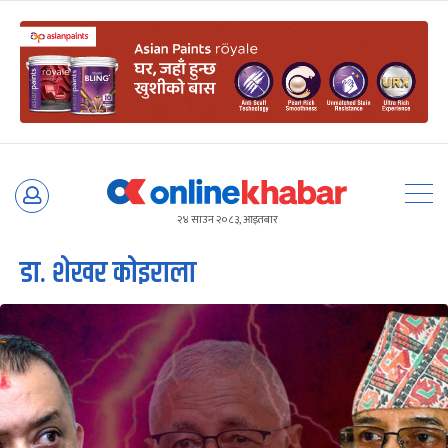
Skip
to
२४ साउन २०८३, आइतबार
content
डा. शेखर काेइराला