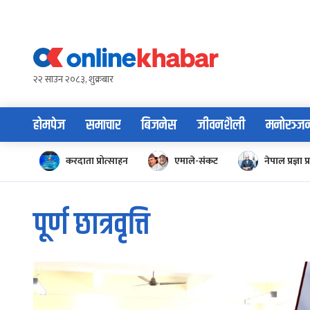
Skip
to
content
२२ साउन २०८३, शुक्रबार
होमपेज
समाचार
बिजनेस
जीवनशैली
मनोरञ्ज
करदाता प्रोत्साहन
एमाले-संकट
नेपाल प्रज्ञा प्
पूर्ण छात्रवृत्ति