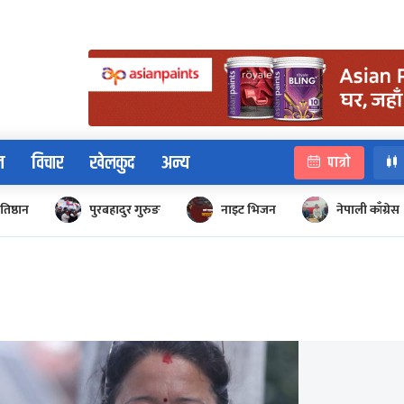
न
विचार
खेलकुद
अन्य
पात्रो
रतिष्ठान
पुरबहादुर गुरुङ
नाइट भिजन
नेपाली काँग्रेस