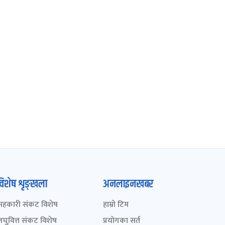
विशेष शृङ्खला
अनलाइनखबर
सहकारी संकट विशेष
हाम्रो टिम
लघुवित्त संकट विशेष
प्रयोगका सर्त