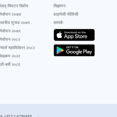
संसद् विघटन विशेष
विज्ञापन
निर्वाचन २०७४
प्राइभेसी पोलिसी
स्थानीय चुनाव २०७९
सम्पर्क
निर्वाचन २०७९
निर्वाचन २०८२
एमाले महाधिवेशन २०८२
विश्वकप २०२२
शैं-बसैं २०८१
6, +977-1-4796489