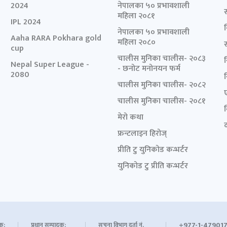
2024
नेपालका ५० प्रभावशाली
महिला २०८१
IPL 2024
नेपालका ५० प्रभावशाली
Aaha RARA Pokhara gold
महिला २०८०
cup
चालीस मुनिका चालीस- २०८३
Nepal Super League -
- छनोट मनोनयन फर्म
2080
चालीस मुनिका चालीस- २०८२
चालीस मुनिका चालीस- २०८१
मेरो कथा
द
फ्रन्टलाइन हिरोज्
प्रीति टु युनिकोड कन्भर्टर
युनिकोड टु प्रीति कन्भर्टर
+977-1-479017
शक:
प्रधान सम्पादक:
सूचना विभाग दर्ता नं.