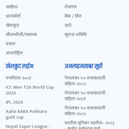
साहित्य
रोजगार
अन्तर्वार्ता
बैंक / वित्त
खेलकुद़़
अटो
जीवनशैली/स्वास्थ्य
सूचना-प्रविधि
प्रवास
अन्तर्राष्ट्रिय
खेलकुद लाईभ
अनलाइनखबर सूची
एनपीएल २०८१
नेपालका ५० प्रभावशाली
महिला २०८२
ICC Men T20 World Cup
2024
नेपालका ५० प्रभावशाली
महिला २०८१
IPL 2024
नेपालका ५० प्रभावशाली
Aaha RARA Pokhara
महिला २०८०
gold cup
चालीस मुनिका चालीस- २०८३
Nepal Super League -
- छनोट मनोनयन फर्म