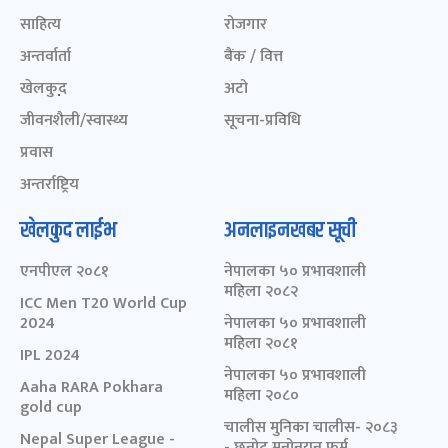
साहित्य
रोजगार
अन्तर्वार्ता
बैंक / वित्त
खेलकुद़़
अटो
जीवनशैली/स्वास्थ्य
सूचना-प्रविधि
प्रवास
अन्तर्राष्ट्रिय
खेलकुद लाईभ
अनलाइनखबर सूची
एनपीएल २०८१
नेपालका ५० प्रभावशाली
महिला २०८२
ICC Men T20 World Cup
2024
नेपालका ५० प्रभावशाली
महिला २०८१
IPL 2024
नेपालका ५० प्रभावशाली
Aaha RARA Pokhara
महिला २०८०
gold cup
चालीस मुनिका चालीस- २०८३
Nepal Super League -
- छनोट मनोनयन फर्म