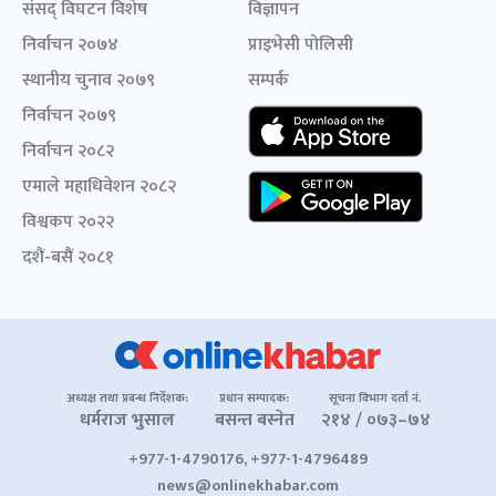
संसद् विघटन विशेष
विज्ञापन
निर्वाचन २०७४
प्राइभेसी पोलिसी
स्थानीय चुनाव २०७९
सम्पर्क
निर्वाचन २०७९
निर्वाचन २०८२
एमाले महाधिवेशन २०८२
विश्वकप २०२२
दशैं-बसैं २०८१
अध्यक्ष तथा प्रबन्ध निर्देशक:
प्रधान सम्पादक:
सूचना विभाग दर्ता नं.
धर्मराज भुसाल
बसन्त बस्नेत
२१४ / ०७३–७४
+977-1-4790176, +977-1-4796489
news@onlinekhabar.com