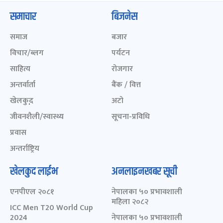
समाचार
बिजनेस
समाज
बजार
विचार/ब्लग
पर्यटन
साहित्य
रोजगार
अन्तर्वार्ता
बैंक / वित्त
खेलकुद़़
अटो
जीवनशैली/स्वास्थ्य
सूचना-प्रविधि
प्रवास
अन्तर्राष्ट्रिय
खेलकुद लाईभ
अनलाइनखबर सूची
एनपीएल २०८१
नेपालका ५० प्रभावशाली
महिला २०८२
ICC Men T20 World Cup
2024
नेपालका ५० प्रभावशाली