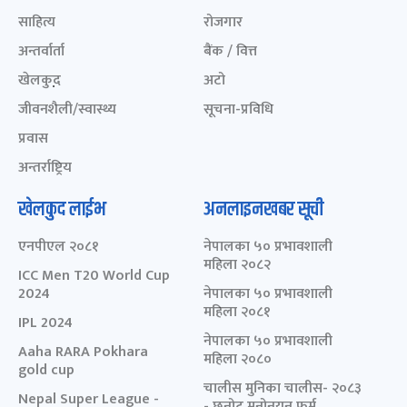
साहित्य
रोजगार
अन्तर्वार्ता
बैंक / वित्त
खेलकुद़़
अटो
जीवनशैली/स्वास्थ्य
सूचना-प्रविधि
प्रवास
अन्तर्राष्ट्रिय
खेलकुद लाईभ
अनलाइनखबर सूची
एनपीएल २०८१
नेपालका ५० प्रभावशाली
महिला २०८२
ICC Men T20 World Cup
2024
नेपालका ५० प्रभावशाली
महिला २०८१
IPL 2024
नेपालका ५० प्रभावशाली
Aaha RARA Pokhara
महिला २०८०
gold cup
चालीस मुनिका चालीस- २०८३
Nepal Super League -
- छनोट मनोनयन फर्म