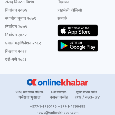
संसद् विघटन विशेष
विज्ञापन
निर्वाचन २०७४
प्राइभेसी पोलिसी
स्थानीय चुनाव २०७९
सम्पर्क
निर्वाचन २०७९
निर्वाचन २०८२
एमाले महाधिवेशन २०८२
विश्वकप २०२२
दशैं-बसैं २०८१
अध्यक्ष तथा प्रबन्ध निर्देशक:
प्रधान सम्पादक:
सूचना विभाग दर्ता नं.
धर्मराज भुसाल
बसन्त बस्नेत
२१४ / ०७३–७४
+977-1-4790176, +977-1-4796489
news@onlinekhabar.com