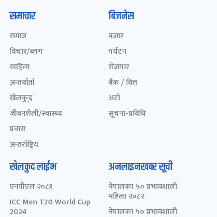
समाचार
बिजनेस
समाज
बजार
विचार/ब्लग
पर्यटन
साहित्य
रोजगार
अन्तर्वार्ता
बैंक / वित्त
खेलकुद़़
अटो
जीवनशैली/स्वास्थ्य
सूचना-प्रविधि
प्रवास
अन्तर्राष्ट्रिय
खेलकुद लाईभ
अनलाइनखबर सूची
एनपीएल २०८१
नेपालका ५० प्रभावशाली
महिला २०८२
ICC Men T20 World Cup
2024
नेपालका ५० प्रभावशाली