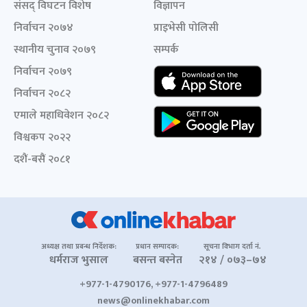
संसद् विघटन विशेष
विज्ञापन
निर्वाचन २०७४
प्राइभेसी पोलिसी
स्थानीय चुनाव २०७९
सम्पर्क
निर्वाचन २०७९
निर्वाचन २०८२
एमाले महाधिवेशन २०८२
विश्वकप २०२२
दशैं-बसैं २०८१
अध्यक्ष तथा प्रबन्ध निर्देशक:
प्रधान सम्पादक:
सूचना विभाग दर्ता नं.
धर्मराज भुसाल
बसन्त बस्नेत
२१४ / ०७३–७४
+977-1-4790176, +977-1-4796489
news@onlinekhabar.com