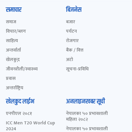
समाचार
बिजनेस
समाज
बजार
विचार/ब्लग
पर्यटन
साहित्य
रोजगार
अन्तर्वार्ता
बैंक / वित्त
खेलकुद़़
अटो
जीवनशैली/स्वास्थ्य
सूचना-प्रविधि
प्रवास
अन्तर्राष्ट्रिय
खेलकुद लाईभ
अनलाइनखबर सूची
एनपीएल २०८१
नेपालका ५० प्रभावशाली
महिला २०८२
ICC Men T20 World Cup
2024
नेपालका ५० प्रभावशाली