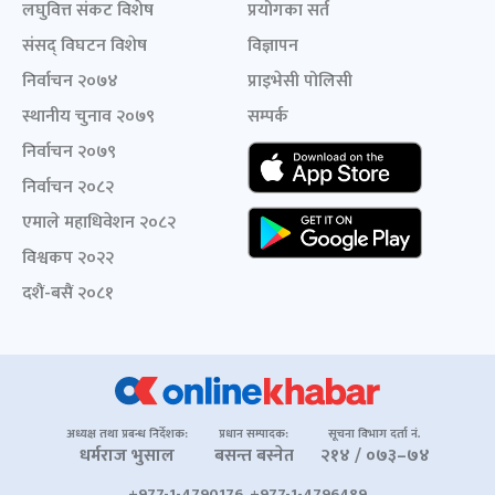
लघुवित्त संकट विशेष
प्रयोगका सर्त
संसद् विघटन विशेष
विज्ञापन
निर्वाचन २०७४
प्राइभेसी पोलिसी
स्थानीय चुनाव २०७९
सम्पर्क
निर्वाचन २०७९
निर्वाचन २०८२
एमाले महाधिवेशन २०८२
विश्वकप २०२२
दशैं-बसैं २०८१
अध्यक्ष तथा प्रबन्ध निर्देशक:
प्रधान सम्पादक:
सूचना विभाग दर्ता नं.
धर्मराज भुसाल
बसन्त बस्नेत
२१४ / ०७३–७४
+977-1-4790176, +977-1-4796489