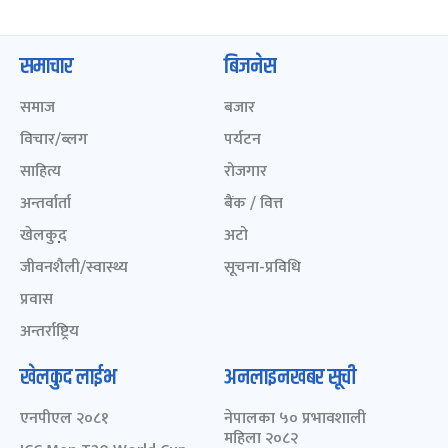
समाचार
बिजनेस
समाज
बजार
विचार/ब्लग
पर्यटन
साहित्य
रोजगार
अन्तर्वार्ता
बैंक / वित्त
खेलकुद़़
अटो
जीवनशैली/स्वास्थ्य
सूचना-प्रविधि
प्रवास
अन्तर्राष्ट्रिय
खेलकुद लाईभ
अनलाइनखबर सूची
एनपीएल २०८१
नेपालका ५० प्रभावशाली
महिला २०८२