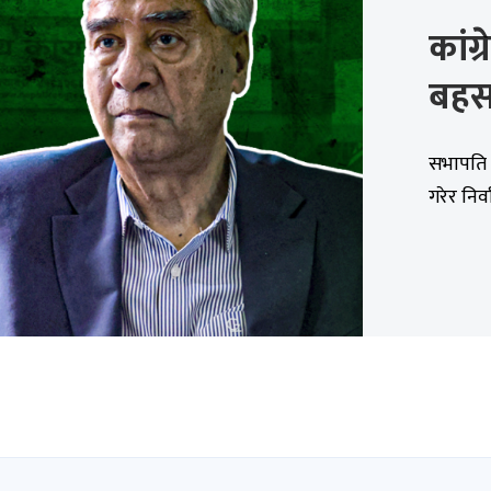
कांग्
बह
सभापति द
गरेर निर