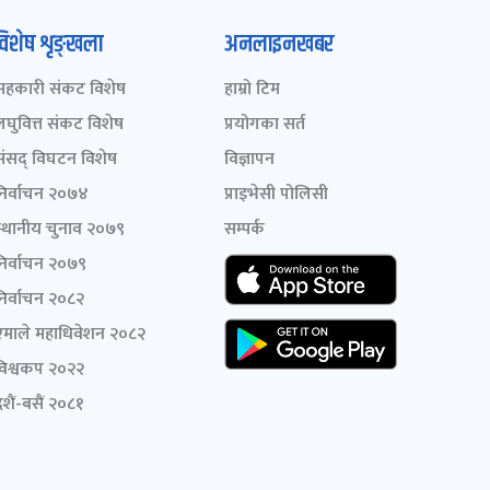
विशेष शृङ्खला
अनलाइनखबर
सहकारी संकट विशेष
हाम्रो टिम
लघुवित्त संकट विशेष
प्रयोगका सर्त
संसद् विघटन विशेष
विज्ञापन
निर्वाचन २०७४
प्राइभेसी पोलिसी
स्थानीय चुनाव २०७९
सम्पर्क
निर्वाचन २०७९
निर्वाचन २०८२
एमाले महाधिवेशन २०८२
विश्वकप २०२२
शैं-बसैं २०८१