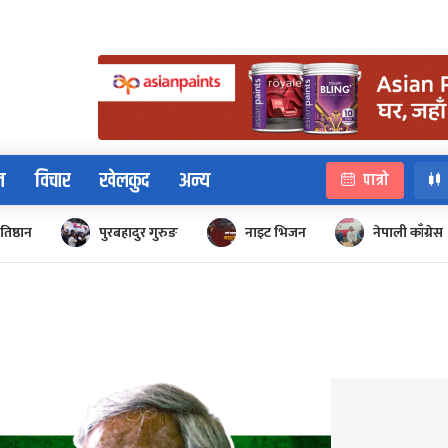
न
विचार
खेलकुद
अन्य
पात्रो
रतिष्ठान
पुरबहादुर गुरुङ
नाइट भिजन
नेपाली काँग्रेस