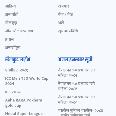
साहित्य
रोजगार
अन्तर्वार्ता
बैंक / वित्त
खेलकुद़़
अटो
जीवनशैली/स्वास्थ्य
सूचना-प्रविधि
प्रवास
अन्तर्राष्ट्रिय
खेलकुद लाईभ
अनलाइनखबर सूची
एनपीएल २०८१
नेपालका ५० प्रभावशाली
महिला २०८२
ICC Men T20 World Cup
2024
नेपालका ५० प्रभावशाली
महिला २०८१
IPL 2024
नेपालका ५० प्रभावशाली
Aaha RARA Pokhara
महिला २०८०
gold cup
चालीस मुनिका चालीस- २०८३
Nepal Super League -
- छनोट मनोनयन फर्म