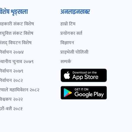
विशेष शृङ्खला
अनलाइनखबर
सहकारी संकट विशेष
हाम्रो टिम
लघुवित्त संकट विशेष
प्रयोगका सर्त
संसद् विघटन विशेष
विज्ञापन
निर्वाचन २०७४
प्राइभेसी पोलिसी
स्थानीय चुनाव २०७९
सम्पर्क
निर्वाचन २०७९
निर्वाचन २०८२
एमाले महाधिवेशन २०८२
विश्वकप २०२२
शैं-बसैं २०८१