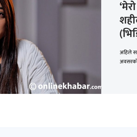
‘मेर
शही
(भिड
अहिले स
अवसरको 