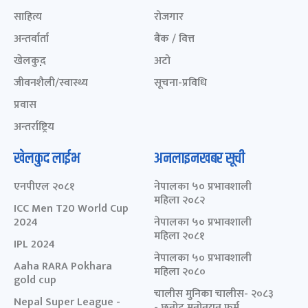
साहित्य
रोजगार
अन्तर्वार्ता
बैंक / वित्त
खेलकुद़़
अटो
जीवनशैली/स्वास्थ्य
सूचना-प्रविधि
प्रवास
अन्तर्राष्ट्रिय
खेलकुद लाईभ
अनलाइनखबर सूची
एनपीएल २०८१
नेपालका ५० प्रभावशाली
महिला २०८२
ICC Men T20 World Cup
2024
नेपालका ५० प्रभावशाली
महिला २०८१
IPL 2024
नेपालका ५० प्रभावशाली
Aaha RARA Pokhara
महिला २०८०
gold cup
चालीस मुनिका चालीस- २०८३
Nepal Super League -
- छनोट मनोनयन फर्म