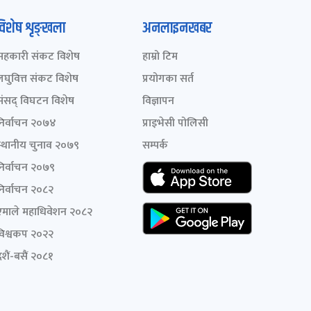
विशेष शृङ्खला
अनलाइनखबर
सहकारी संकट विशेष
हाम्रो टिम
लघुवित्त संकट विशेष
प्रयोगका सर्त
संसद् विघटन विशेष
विज्ञापन
निर्वाचन २०७४
प्राइभेसी पोलिसी
स्थानीय चुनाव २०७९
सम्पर्क
निर्वाचन २०७९
निर्वाचन २०८२
एमाले महाधिवेशन २०८२
विश्वकप २०२२
शैं-बसैं २०८१