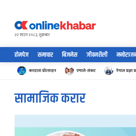
Skip
to
content
२२ साउन २०८३, शुक्रबार
होमपेज
समाचार
बिजनेस
जीवनशैली
मनोरञ्ज
करदाता प्रोत्साहन
एमाले-संकट
नेपाल प्रज्ञा प्
सामाजिक करार