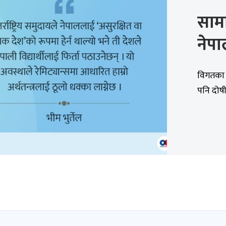
साम
नेपा
विगतका द
पनि दोषील