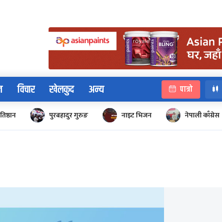
न
विचार
खेलकुद
अन्य
पात्रो
रतिष्ठान
पुरबहादुर गुरुङ
नाइट भिजन
नेपाली काँग्रेस