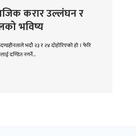
ाजिक करार उल्लंघन र
लको भविष्य
ण्डहीनताले भदौ २३ र २४ दोहोरिएको हो । फेरि
ाई दण्डित नगर्ने...