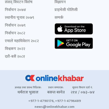
संसद् विघटन विशेष
विज्ञापन
निर्वाचन २०७४
प्राइभेसी पोलिसी
स्थानीय चुनाव २०७९
सम्पर्क
निर्वाचन २०७९
निर्वाचन २०८२
एमाले महाधिवेशन २०८२
विश्वकप २०२२
दशैं-बसैं २०८१
अध्यक्ष तथा प्रबन्ध निर्देशक:
प्रधान सम्पादक:
सूचना विभाग दर्ता नं.
धर्मराज भुसाल
बसन्त बस्नेत
२१४ / ०७३–७४
+977-1-4790176, +977-1-4796489
news@onlinekhabar.com