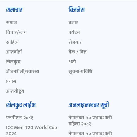
समाचार
बिजनेस
समाज
बजार
विचार/ब्लग
पर्यटन
साहित्य
रोजगार
अन्तर्वार्ता
बैंक / वित्त
खेलकुद़़
अटो
जीवनशैली/स्वास्थ्य
सूचना-प्रविधि
प्रवास
अन्तर्राष्ट्रिय
खेलकुद लाईभ
अनलाइनखबर सूची
एनपीएल २०८१
नेपालका ५० प्रभावशाली
महिला २०८२
ICC Men T20 World Cup
2024
नेपालका ५० प्रभावशाली