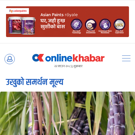
Skip
to
२२ साउन २०८३, शुक्रबार
content
उखुको समर्थन मूल्य