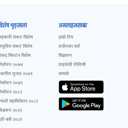
विशेष शृङ्खला
अनलाइनखबर
सहकारी संकट विशेष
हाम्रो टिम
लघुवित्त संकट विशेष
प्रयोगका सर्त
संसद् विघटन विशेष
विज्ञापन
निर्वाचन २०७४
प्राइभेसी पोलिसी
स्थानीय चुनाव २०७९
सम्पर्क
निर्वाचन २०७९
निर्वाचन २०८२
एमाले महाधिवेशन २०८२
विश्वकप २०२२
शैं-बसैं २०८१