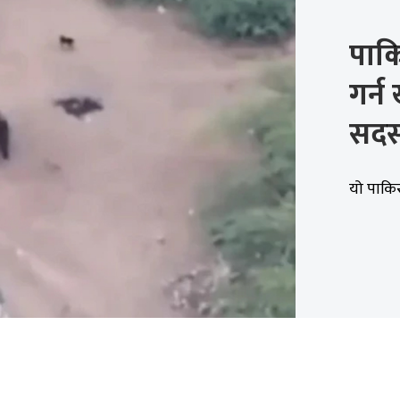
पाकि
गर्न
सदस
यो पाकि