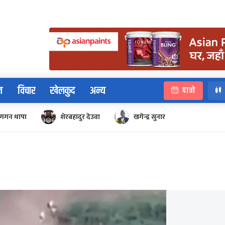
न
विचार
खेलकुद
अन्य
पात्रो
गगन थापा
शेरबहादुर देउवा
खगेन्द्र सुनार