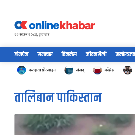
Skip
to
content
२२ साउन २०८३, शुक्रबार
होमपेज
समाचार
बिजनेस
जीवनशैली
मनोरञ्ज
करदाता प्रोत्साहन
संसद्
काँग्रेस
तालिबान पाकिस्तान