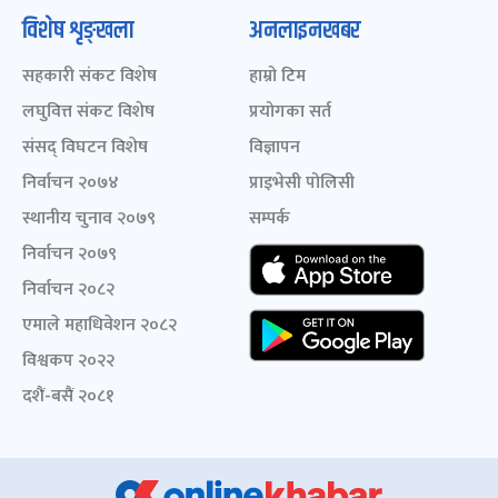
विशेष शृङ्खला
अनलाइनखबर
सहकारी संकट विशेष
हाम्रो टिम
लघुवित्त संकट विशेष
प्रयोगका सर्त
संसद् विघटन विशेष
विज्ञापन
निर्वाचन २०७४
प्राइभेसी पोलिसी
स्थानीय चुनाव २०७९
सम्पर्क
निर्वाचन २०७९
निर्वाचन २०८२
एमाले महाधिवेशन २०८२
विश्वकप २०२२
दशैं-बसैं २०८१