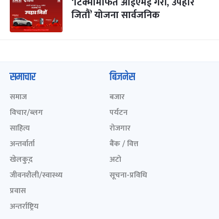
‘टिक्मोमार्फत आईएमई गरौं, उपहार
जितौं’ योजना सार्वजनिक
समाचार
बिजनेस
समाज
बजार
विचार/ब्लग
पर्यटन
साहित्य
रोजगार
अन्तर्वार्ता
बैंक / वित्त
खेलकुद़़
अटो
जीवनशैली/स्वास्थ्य
सूचना-प्रविधि
प्रवास
अन्तर्राष्ट्रिय