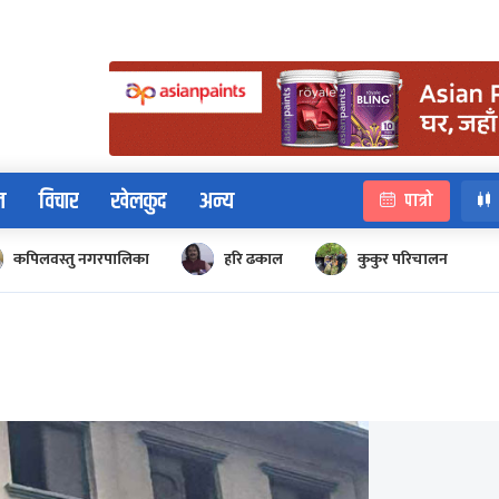
न
विचार
खेलकुद
अन्य
पात्रो
कपिलवस्तु नगरपालिका
हरि ढकाल
कुकुर परिचालन