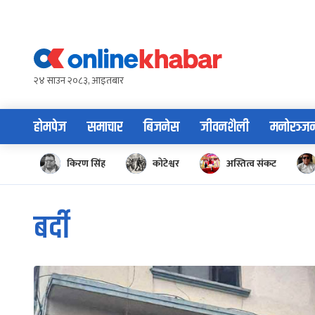
Skip
to
content
२४ साउन २०८३, आइतबार
होमपेज
समाचार
बिजनेस
जीवनशैली
मनोरञ्ज
किरण सिंह
कोटेश्वर
अस्तित्व संकट
बर्दी