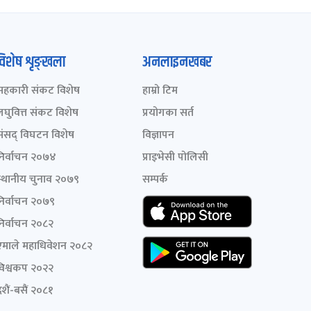
विशेष शृङ्खला
अनलाइनखबर
सहकारी संकट विशेष
हाम्रो टिम
लघुवित्त संकट विशेष
प्रयोगका सर्त
संसद् विघटन विशेष
विज्ञापन
निर्वाचन २०७४
प्राइभेसी पोलिसी
स्थानीय चुनाव २०७९
सम्पर्क
निर्वाचन २०७९
निर्वाचन २०८२
एमाले महाधिवेशन २०८२
विश्वकप २०२२
शैं-बसैं २०८१