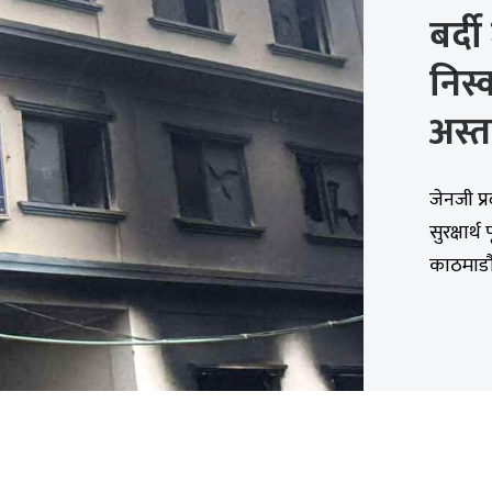
बर्द
निस
अस्त
जेनजी प्
सुरक्षार
काठमाडौं.