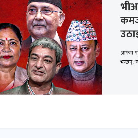
भीआ
कमज
उठाइ
आफ्ना पन
भन्छन्, 