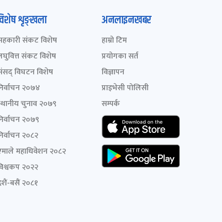
विशेष शृङ्खला
अनलाइनखबर
सहकारी संकट विशेष
हाम्रो टिम
लघुवित्त संकट विशेष
प्रयोगका सर्त
संसद् विघटन विशेष
विज्ञापन
निर्वाचन २०७४
प्राइभेसी पोलिसी
स्थानीय चुनाव २०७९
सम्पर्क
निर्वाचन २०७९
निर्वाचन २०८२
एमाले महाधिवेशन २०८२
विश्वकप २०२२
शैं-बसैं २०८१