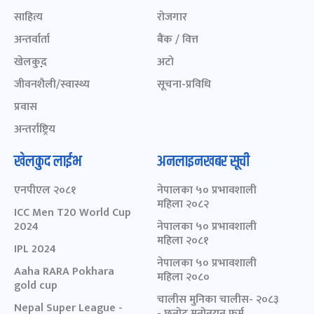
साहित्य
रोजगार
अन्तर्वार्ता
बैंक / वित्त
खेलकुद़़
अटो
जीवनशैली/स्वास्थ्य
सूचना-प्रविधि
प्रवास
अन्तर्राष्ट्रिय
खेलकुद लाईभ
अनलाइनखबर सूची
एनपीएल २०८१
नेपालका ५० प्रभावशाली
महिला २०८२
ICC Men T20 World Cup
2024
नेपालका ५० प्रभावशाली
महिला २०८१
IPL 2024
नेपालका ५० प्रभावशाली
Aaha RARA Pokhara
महिला २०८०
gold cup
चालीस मुनिका चालीस- २०८३
Nepal Super League -
- छनोट मनोनयन फर्म