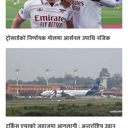
ट्रोसार्डको निर्णायक गोलमा आर्सनल उपाधि नजिक
टर्किस एयरको जहाजमा आगलागी : अन्तर्राष्ट्रिय उडान