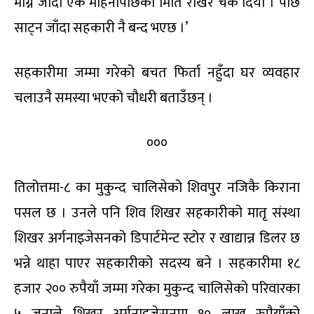
माग्न जाँदा एक महिनापछिको मिति राखेर चेक दियो । पछि
साट्न जाँदा सहकारी नै बन्द भएछ ।’
सहकारीमा जम्मा गरेको बचत फिर्ता नहुँदा घर व्यवहार
चलाउनै समस्या भएको चौधरी बताउँछन् ।
०००
तिलोत्तमा-८ का मुकुन्द चालिसेको शिवपुर नजिकै किराना
पसल छ । उनले पनि शिव शिखर सहकारीको मातृ संस्था
शिखर अर्गनाइजेसनको डिपार्टमेन्ट स्टोर र खाद्यान्न डिलर छ
भन्ने थाहा पाएर सहकारीको सदस्य बने । सहकारीमा १८
हजार २०० रुपैयाँ जम्मा गरेका मुकुन्द चालिसेको परिवारका
५ जनाले शिखर अर्गनाइजेसनमा १० लाख रुपैयाँको