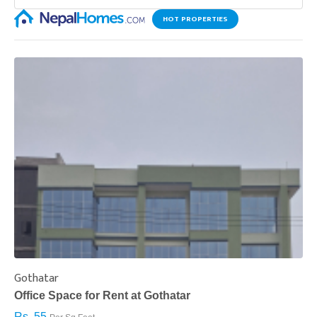
HOT PROPERTIES
Gothatar
S
Office Space for Rent at Gothatar
H
Rs. 55
R