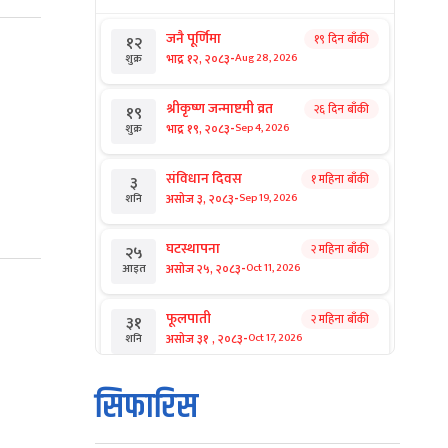
जनै पूर्णिमा
१९ दिन बाँकी
१२
-
भाद्र १२, २०८३
Aug 28, 2026
शुक्र
श्रीकृष्ण जन्माष्टमी व्रत
२६ दिन बाँकी
१९
-
भाद्र १९, २०८३
Sep 4, 2026
शुक्र
संविधान दिवस
१ महिना बाँकी
३
-
असोज ३, २०८३
Sep 19, 2026
शनि
घटस्थापना
२ महिना बाँकी
२५
-
असोज २५, २०८३
Oct 11, 2026
आइत
फूलपाती
२ महिना बाँकी
३१
-
असोज ३१ , २०८३
Oct 17, 2026
शनि
कार्तिक सङ्क्रान्ति
२ महिना बाँकी
१
सिफारिस
-
कार्तिक १, २०८३
Oct 18, 2026
आइत