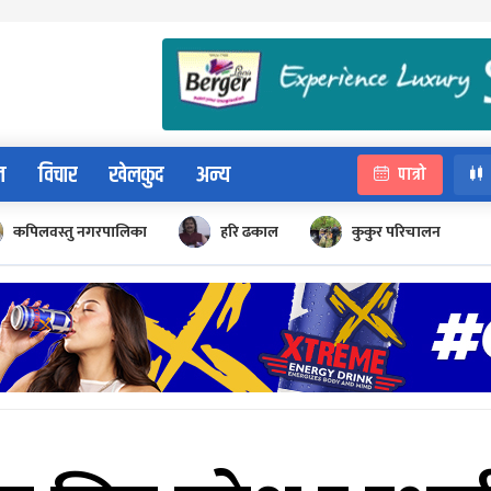
न
विचार
खेलकुद
अन्य
पात्रो
कपिलवस्तु नगरपालिका
हरि ढकाल
कुकुर परिचालन