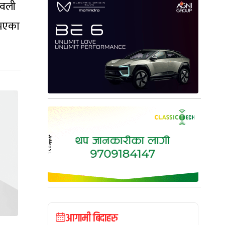
ावली
 भएका
आगामी बिदाहरु