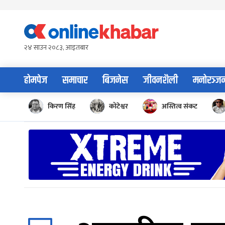
Skip
to
content
२४ साउन २०८३, आइतबार
होमपेज
समाचार
बिजनेस
जीवनशैली
मनोरञ्ज
किरण सिंह
कोटेश्वर
अस्तित्व संकट