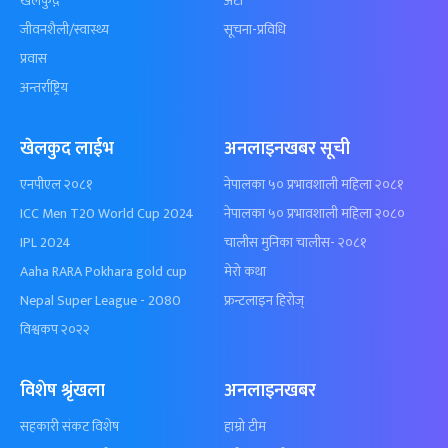
खेलकुद़़
अटो
जीवनशैली/स्वास्थ्य
सूचना-प्रविधि
प्रवास
अन्तर्राष्ट्रिय
खेलकुद लाईभ
अनलाइनखबर सूची
एनपीएल २०८१
नेपालका ५० प्रभावशाली महिला २०८१
ICC Men T20 World Cup 2024
नेपालका ५० प्रभावशाली महिला २०८०
IPL 2024
चालीस मुनिका चालीस- २०८१
Aaha RARA Pokhara gold cup
मेरो कथा
Nepal Super League - 2080
फ्रन्टलाइन हिरोज्
विश्वकप २०२२
विशेष श्रृंखला
अनलाइनखबर
सहकारी संकट विशेष
हाम्रो टीम