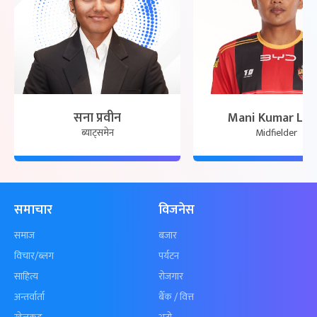
सना प्रवीन
Mani Kumar La
ब्याट्समेन
Midfielder
समाचार
विजनेस
समाज
बजार
विचार/ब्लग
पर्यटन
साहित्य
रोजगार
अन्तर्वार्ता
बैँक / वित्त