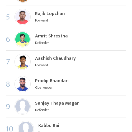
Rajib Lopchan
5
Forward
Amrit Shrestha
6
Defender
Aashish Chaudhary
7
Forward
Pradip Bhandari
8
Goalkeeper
Sanjay Thapa Magar
9
Defender
Kabbu Rai
10