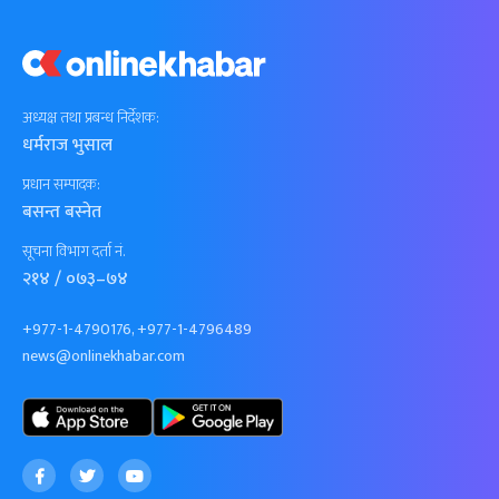
अध्यक्ष तथा प्रबन्ध निर्देशक:
धर्मराज भुसाल
प्रधान सम्पादक:
बसन्त बस्नेत
सूचना विभाग दर्ता नं.
२१४ / ०७३–७४
+977-1-4790176, +977-1-4796489
news@onlinekhabar.com