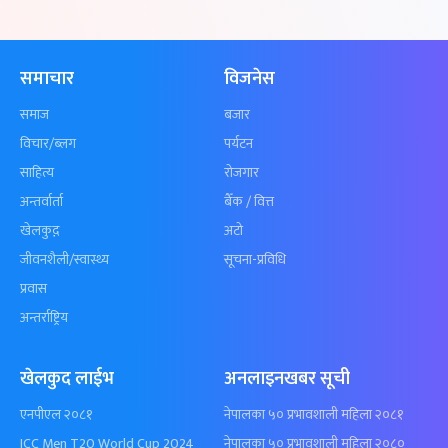
समाचार
विजनेस
समाज
बजार
विचार/ब्लग
पर्यटन
साहित्य
रोजगार
अन्तर्वार्ता
बैँक / वित्त
खेलकुद़़
अटो
जीवनशैली/स्वास्थ्य
सूचना-प्रविधि
प्रवास
अन्तर्राष्ट्रिय
खेलकुद लाईभ
अनलाइनखबर सूची
एनपीएल २०८१
नेपालका ५० प्रभावशाली महिला २०८१
ICC Men T20 World Cup 2024
नेपालका ५० प्रभावशाली महिला २०८०