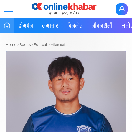
२३ साउन २०८३, शनिबार
होमपेज
समाचार
बिजनेस
जीवनशैली
मनोर
Milan Rai
Home
›
Sports
›
Football
›