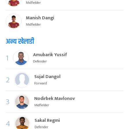
Midfielder
Manish Dangi
Midfielder
अन्य खेलाडी
Amubarik Yussif
1
Defender
Sujal Dangol
2
Forward
Nodirbek Mavlonov
3
Midfielder
Sakal Regmi
4
Defender