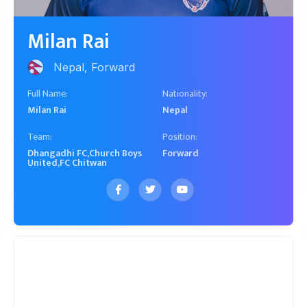
Nepal, Forward
Milan Rai
Nepal, Forward
Full Name:
Nationality:
Milan Rai
Nepal
Team:
Position:
Dhangadhi FC
,
Church Boys
Forward
United
,
FC Chitwan