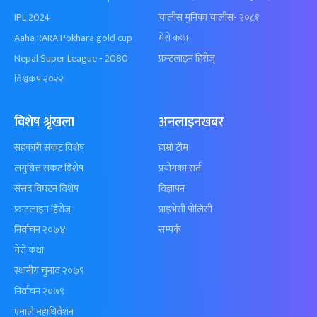
IPL 2024
चालीस मुनिका चालीस- २०८१
Aaha RARA Pokhara gold cup
मेरो कथा
Nepal Super League - 2080
फ्रन्टलाइन हिरोज्
विश्वकप २०२२
विशेष श्रृंखला
अनलाइनखबर
सहकारी संकट विशेष
हाम्रो टीम
लगुबित्त संकट विशेष
प्रयोगका सर्त
संसद विघटन विशेष
विज्ञापन
फ्रन्टलाइन हिरोज्
प्राइभेसी पोलिसी
निर्वाचन २०७४
सम्पर्क
मेरो कथा
स्थानीय चुनाव २०७९
निर्वाचन २०७९
एमाले महाधिवेशन