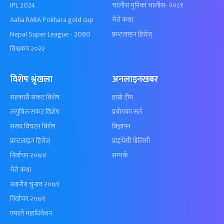
IPL 2024
चालीस मुनिका चालीस- २०८१
Aaha RARA Pokhara gold cup
मेरो कथा
Nepal Super League - 2080
फ्रन्टलाइन हिरोज्
विश्वकप २०२२
विशेष श्रृंखला
अनलाइनखबर
सहकारी संकट विशेष
हाम्रो टीम
लगुबित्त संकट विशेष
प्रयोगका सर्त
संसद विघटन विशेष
विज्ञापन
फ्रन्टलाइन हिरोज्
प्राइभेसी पोलिसी
निर्वाचन २०७४
सम्पर्क
मेरो कथा
स्थानीय चुनाव २०७९
निर्वाचन २०७९
एमाले महाधिवेशन