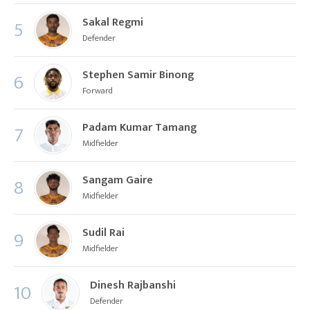
Sakal Regmi
5
Defender
Stephen Samir Binong
6
Forward
Padam Kumar Tamang
7
Midfielder
Sangam Gaire
8
Midfielder
Sudil Rai
9
Midfielder
Dinesh Rajbanshi
10
Defender