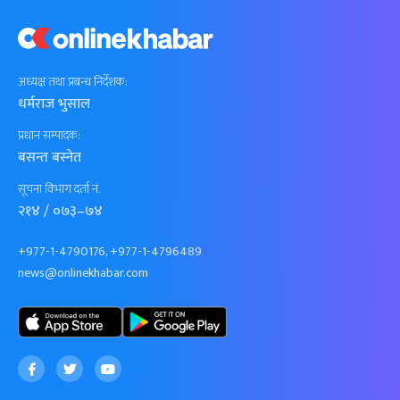
अध्यक्ष तथा प्रबन्ध निर्देशक:
धर्मराज भुसाल
प्रधान सम्पादक:
बसन्त बस्नेत
सूचना विभाग दर्ता नं.
२१४ / ०७३–७४
+977-1-4790176, +977-1-4796489
news@onlinekhabar.com