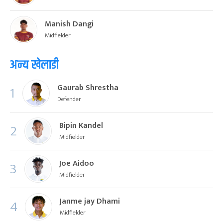
Manish Dangi
Midfielder
अन्य खेलाडी
Gaurab Shrestha
1
Defender
Bipin Kandel
2
Midfielder
Joe Aidoo
3
Midfielder
Janme jay Dhami
4
Midfielder