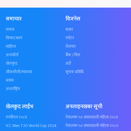
समाचार
विजनेस
समाज
बजार
विचार/ब्लग
पर्यटन
साहित्य
रोजगार
अन्तर्वार्ता
बैँक / वित्त
खेलकुद़़
अटो
जीवनशैली/स्वास्थ्य
सूचना-प्रविधि
प्रवास
अन्तर्राष्ट्रिय
खेलकुद लाईभ
अनलाइनखबर सूची
एनपीएल २०८१
नेपालका ५० प्रभावशाली महिला २०८१
ICC Men T20 World Cup 2024
नेपालका ५० प्रभावशाली महिला २०८०