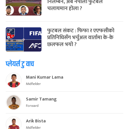
निलम्बन, अब नेपाली फुटबल
चलायमान होला ?
फुटबल संकट : फिफा र एएफसीको
प्रतिनिधिसँग भर्चुअल वार्तामा के-के
छलफल भयो ?
प्लेयर्स टु वाच
Mani Kumar Lama
Midfielder
Samir Tamang
Forward
Arik Bista
Midfielder