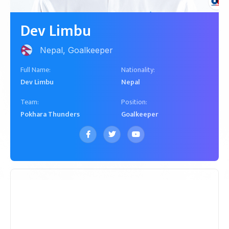
Nepal, Goalkeeper
Dev Limbu
Nepal, Goalkeeper
Full Name:
Nationality:
Dev Limbu
Nepal
Team:
Position:
Pokhara Thunders
Goalkeeper