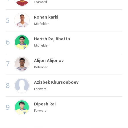
Forward
Rohan karki
5
Midfielder
Harish Raj Bhatta
6
Midfielder
Alijon Alijonov
7
Defender
Azizbek Khursonboev
8
Forward
Dipesh Rai
9
Forward