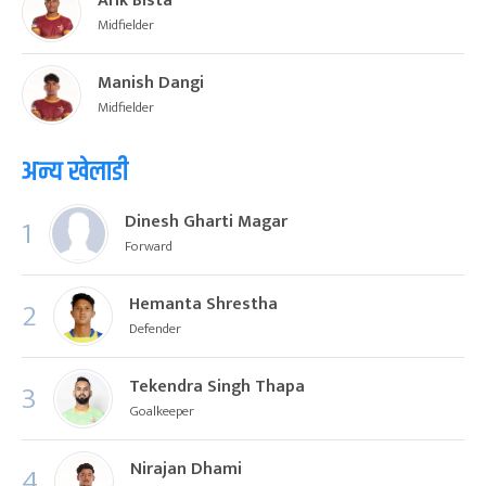
Arik Bista
Midfielder
Manish Dangi
Midfielder
अन्य खेलाडी
Dinesh Gharti Magar
1
Forward
Hemanta Shrestha
2
Defender
Tekendra Singh Thapa
3
Goalkeeper
Nirajan Dhami
4