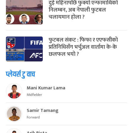
दुई महिनापछि फुक्यो एन्फामाथिको
निलम्बन, अब नेपाली फुटबल
चलायमान होला ?
फुटबल संकट : फिफा र एएफसीको
प्रतिनिधिसँग भर्चुअल वार्तामा के-के
छलफल भयो ?
प्लेयर्स टु वाच
Mani Kumar Lama
Midfielder
Samir Tamang
Forward