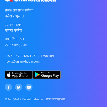
अध्यक्ष तथा प्रबन्ध निर्देशक:
धर्मराज भुसाल
प्रधान सम्पादक:
बसन्त बस्नेत
सूचना विभाग दर्ता नं.
२१४ / ०७३–७४
+977-1-4790176, +977-1-4796489
news@onlinekhabar.com
© २००६-२०२४ Onlinekhabar.com सर्वाधिकार सुरक्षित