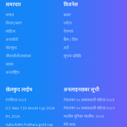
समाचार
विजनेस
समाज
बजार
विचार/ब्लग
पर्यटन
साहित्य
रोजगार
अन्तर्वार्ता
बैँक / वित्त
खेलकुद़़
अटो
जीवनशैली/स्वास्थ्य
सूचना-प्रविधि
प्रवास
अन्तर्राष्ट्रिय
खेलकुद लाईभ
अनलाइनखबर सूची
एनपीएल २०८१
नेपालका ५० प्रभावशाली महिला २०८१
ICC Men T20 World Cup 2024
नेपालका ५० प्रभावशाली महिला २०८०
IPL 2024
चालीस मुनिका चालीस- २०८१
Aaha RARA Pokhara gold cup
मेरो कथा