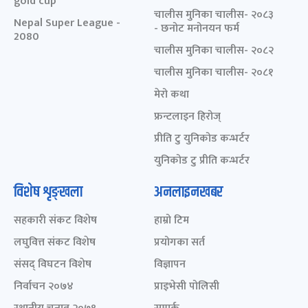
gold cup
चालीस मुनिका चालीस- २०८३
Nepal Super League -
- छनोट मनोनयन फर्म
2080
चालीस मुनिका चालीस- २०८२
चालीस मुनिका चालीस- २०८१
मेरो कथा
फ्रन्टलाइन हिरोज्
प्रीति टु युनिकोड कन्भर्टर
युनिकोड टु प्रीति कन्भर्टर
विशेष शृङ्खला
अनलाइनखबर
सहकारी संकट विशेष
हाम्रो टिम
लघुवित्त संकट विशेष
प्रयोगका सर्त
संसद् विघटन विशेष
विज्ञापन
निर्वाचन २०७४
प्राइभेसी पोलिसी