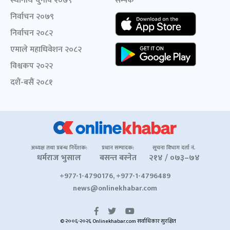
स्थानीय चुनाव २०७९
सम्पर्क
निर्वाचन २०७९
निर्वाचन २०८२
एमाले महाधिवेशन २०८२
विश्वकप २०२२
दशैं-बसैं २०८१
अध्यक्ष तथा प्रबन्ध निर्देशक:
प्रधान सम्पादक:
सूचना विभाग दर्ता नं.
धर्मराज भुसाल
बसन्त बस्नेत
२१४ / ०७३–७४
+977-1-4790176, +977-1-4796489
news@onlinekhabar.com
© २००६-२०२६ Onlinekhabar.com सर्वाधिकार सुरक्षित