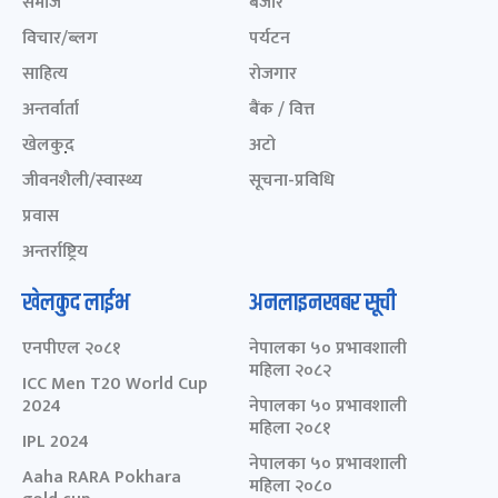
समाज
बजार
विचार/ब्लग
पर्यटन
साहित्य
रोजगार
अन्तर्वार्ता
बैंक / वित्त
खेलकुद़़
अटो
जीवनशैली/स्वास्थ्य
सूचना-प्रविधि
प्रवास
अन्तर्राष्ट्रिय
खेलकुद लाईभ
अनलाइनखबर सूची
एनपीएल २०८१
नेपालका ५० प्रभावशाली
महिला २०८२
ICC Men T20 World Cup
2024
नेपालका ५० प्रभावशाली
महिला २०८१
IPL 2024
नेपालका ५० प्रभावशाली
Aaha RARA Pokhara
महिला २०८०