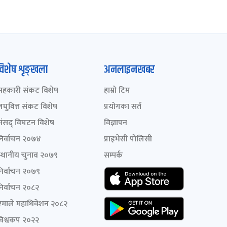
विशेष शृङ्खला
अनलाइनखबर
सहकारी संकट विशेष
हाम्रो टिम
लघुवित्त संकट विशेष
प्रयोगका सर्त
संसद् विघटन विशेष
विज्ञापन
निर्वाचन २०७४
प्राइभेसी पोलिसी
स्थानीय चुनाव २०७९
सम्पर्क
निर्वाचन २०७९
निर्वाचन २०८२
एमाले महाधिवेशन २०८२
विश्वकप २०२२