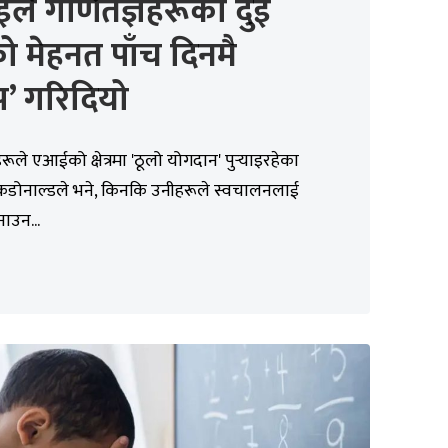
ले गणितज्ञहरूको दुई
को मेहनत पाँच दिनमै
ुप’ गरिदियो
रूले एआईको क्षेत्रमा 'ठूलो योगदान' पुर्‍याइरहेका
ाकडोनाल्डले भने, किनकि उनीहरूले स्वचालनलाई
ाउन...