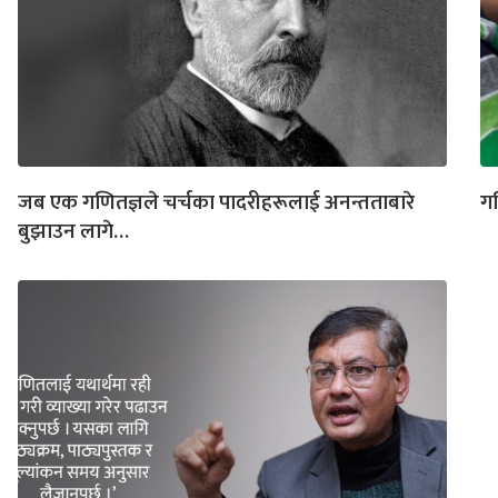
जब एक गणितज्ञले चर्चका पादरीहरूलाई अनन्तताबारे
गण
बुझाउन लागे…