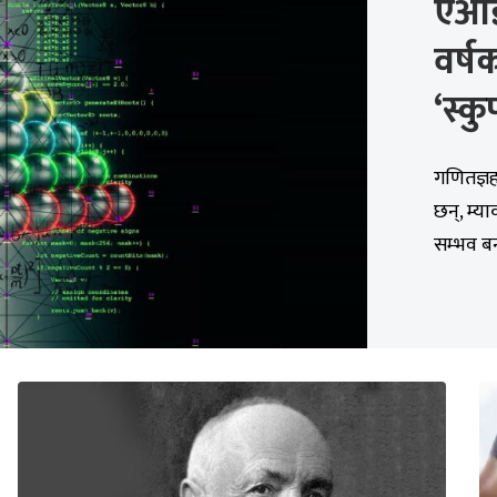
एआई
वर्ष
‘स्क
गणितज्ञह
छन्, म्य
सम्भव बन