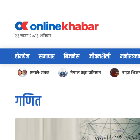
Skip
to
content
२३ साउन २०८३, शनिबार
होमपेज
समाचार
बिजनेस
जीवनशैली
मनोरञ्ज
एमाले-संकट
नेपाल प्रज्ञा प्रतिष्ठान
नाइट भिज
गणित