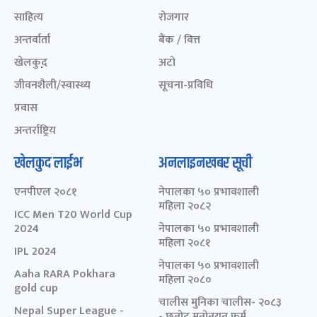
साहित्य
रोजगार
अन्तर्वार्ता
बैंक / वित्त
खेलकुद़़
अटो
जीवनशैली/स्वास्थ्य
सूचना-प्रविधि
प्रवास
अन्तर्राष्ट्रिय
खेलकुद लाईभ
अनलाइनखबर सूची
एनपीएल २०८१
नेपालका ५० प्रभावशाली
महिला २०८२
ICC Men T20 World Cup
2024
नेपालका ५० प्रभावशाली
महिला २०८१
IPL 2024
नेपालका ५० प्रभावशाली
Aaha RARA Pokhara
महिला २०८०
gold cup
चालीस मुनिका चालीस- २०८३
Nepal Super League -
- छनोट मनोनयन फर्म